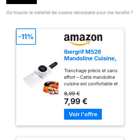
Où trouver le matériel de cuisine nécessaire pour ma recette ?
-11%
Ibergrif M526
Mandoline Cuisine,
Coupe Légumes
Tranchage précis et sans
Réglable 1–4 mm
effort – Cette mandoline
cuisine est confortable et
facile à utiliser. Elle
8,99 €
permet d’obtenir des
7,99 €
tranches fines, nettes et
régulières avec un
minimum d’effort. Que
vous soyez débutant ou
cuisinier expérimenté,
elle est simple et intuitive