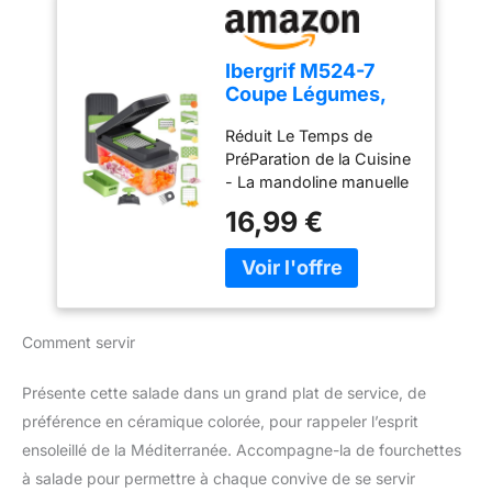
à prendre en main
Épaisseur réglable 1–4
mm – Cette mandoline
Ibergrif M524-7
multifonctions dispose
Coupe Légumes,
de trois réglages
Mandoline 7 en 1
d’épaisseur pour
Réduit Le Temps de
Multifonction
répondre à différents
PréParation de la Cuisine
besoins. Choisissez des
- La mandoline manuelle
tranches fines (1 mm),
Premium a une capacité
16,99 €
moyennes (2 mm) ou
de 1300 ml, les
épaisses (4 mm) selon
accessoires
les ingrédients et les
comprennent 1 récipient
recettes. Afin de
(adapté aux micro-
s’adapter à différents
ondes), 1 couvercle
ingrédients et types de
Comment servir
fraîcheur (adapté aux
préparation, pour une
micro-ondes, fermoir de
préparation plus efficace
verrouillage inclus), 1
Présente cette salade dans un grand plat de service, de
et flexible Préparation
porte-couteau, 1 poignée
préférence en céramique colorée, pour rappeler l’esprit
rapide et efficace –
de sécurité, 1 panier
Tranchez directement
ensoleillé de la Méditerranée. Accompagne-la de fourchettes
d'égouttage (avec fente
sur une planche à
à salade pour permettre à chaque convive de se servir
pour les lames), 1