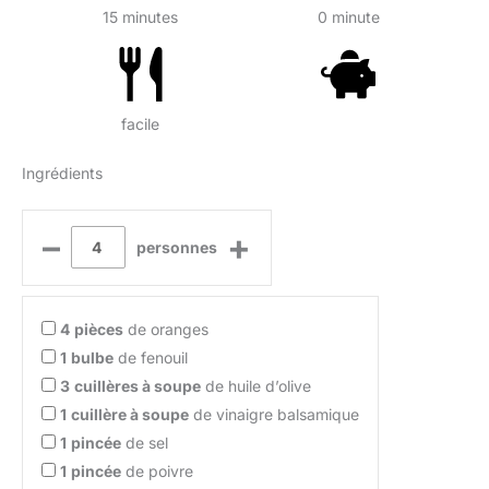
15 minutes
0 minute
facile
Ingrédients
–
+
personnes
4
pièces
de oranges
1
bulbe
de fenouil
3
cuillères à soupe
de huile d’olive
1
cuillère à soupe
de vinaigre balsamique
1
pincée
de sel
1
pincée
de poivre