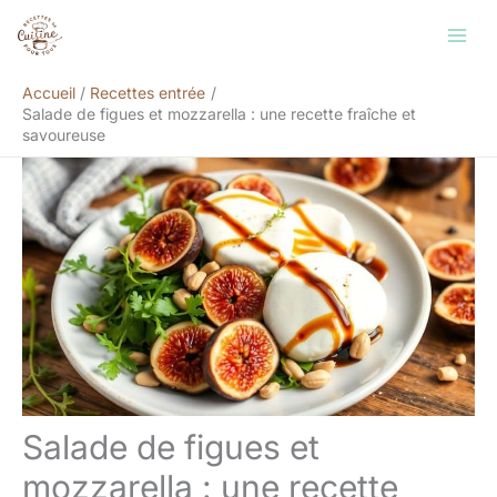
Aller
Rechercher
au
contenu
Accueil
Recettes entrée
Salade de figues et mozzarella : une recette fraîche et
savoureuse
Salade de figues et
mozzarella : une recette