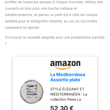
profiter de toutes les saveurs à chaque bouchée. Utilisez des
salade colorée, une pizza
maison ou une recette
couverts en bois pour une touche rustique et
pleine de soleil, cette
méditerranéenne, et placez un petit bol à côté de chaque
mozzarella est le
assiette pour la vinaigrette restante, au cas où vos invités
compagnon idéal pour
voudraient en ajouter.
réveiller vos papilles avec
simplicité et charme.
Où trouver la vaisselle adaptée pour une présentation parfaite
Laissez-vous tenter par
ce petit plaisir qui fait
?
voyager sans quitter
votre cuisine, et explorez
plus de 2400 idées
recettes sur galbani.fr
pour varier les plaisirs.
La Mediterránea
ALLERGÈNES: LAIT
Assiette plate
DÉSIGNATION LÉGALE
26cm Peixe 6
DU PRODUIT: Fromage
STYLE ÉLÉGANT ET
pièces
italien à pâte filée au lait
MÉDITERRANÉEN : La
de bufflonne pasteurisé
collection Peixe La
Mediterránea est ornée
52,30 €
de quatre poissons