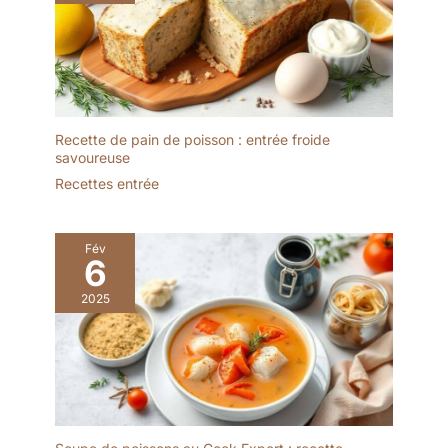
ramasser, peut être
pour toutes les
utilisé pour des dîners
occasions : barbecue,
multi-personnes, des
garden-party, Noël,
fêtes, des mariages de
baptême, fêtes familiales,
camping, également
événements
pratique à transporter
professionnels, repas
dans la boîte au déjeuner
d’entreprise, catering,
Recette de pain de poisson : entrée froide
au travail ou à l'école.
savoureuse
apéritifs dînatoires et
Cuillères, fourchettes et
solutions rapides pour
Recettes entrée
couteaux: Avec notre
recevoir facilement. À
ensemble de couverts
propos du produit :
jetables en bois, vous
Ensemble Table Kind
Fév
pouvez profiter de la
6
150x de couverts en bois
commodité et de la
en vrac, une alternative
facilité des couverts
2025
pratique pour les fêtes, la
jetables sans nuire à
restauration, les pique-
l'environnement. Toutes
niques, les barbecues ou
les cuillères jetables en
le camping. Il comprend
bois sont pressées à
50 couteaux, 50
chaud, elles peuvent se
fourchettes et 50
déformer si elles sont
cuillères, chacun
laissées dans le liquide