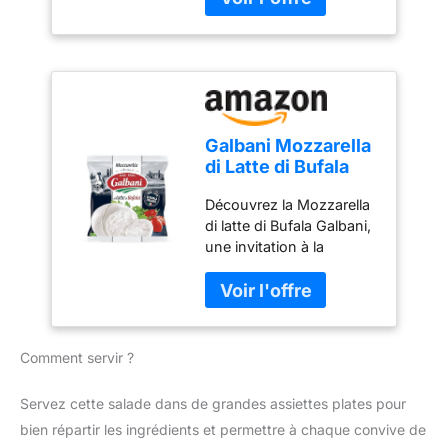
Galbani Mozzarella
di Latte di Bufala
125 g
Découvrez la Mozzarella
di latte di Bufala Galbani,
une invitation à la
fraîcheur et à la
gourmandise italienne.
Fabriquée exclusivement
avec du lait de bufflonne,
elle apporte une texture
Comment servir ?
fondante et une saveur
authentique qui sublime
Servez cette salade dans de grandes assiettes plates pour
vos plats du quotidien.
bien répartir les ingrédients et permettre à chaque convive de
Que ce soit pour une