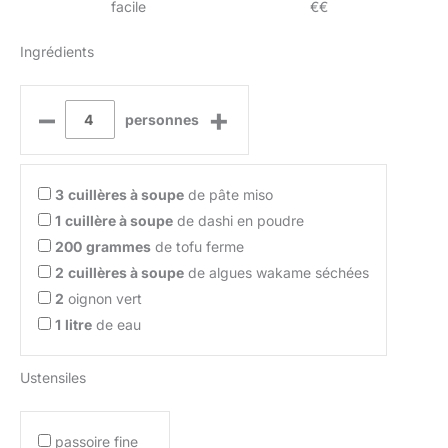
facile
€€
Ingrédients
–
+
personnes
3
cuillères à soupe
de pâte miso
1
cuillère à soupe
de dashi en poudre
200
grammes
de tofu ferme
2
cuillères à soupe
de algues wakame séchées
2
oignon vert
1
litre
de eau
Ustensiles
passoire fine