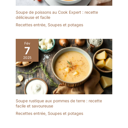
tenir debout seules. Ils
goût. La forme pratique
sont adaptés pour le
les rend empilables et le
Soupe de poissons au Cook Expert : recette
micro-ondes, le four et le
trou dans la poignée
délicieuse et facile
congélateur. Sans plomb,
peut être suspendu Que
Recettes entrée
,
Soupes et potages
sans cadmium et non
ce soit pour un usage
toxique. ★【Fine
privé, lors de dîners ou
technology de
d'événements de
décoration】Ces cuillères
Fév
restauration, les cuillères
7
à ramen rétro adoptent
sont également idéales
une technologie de
2025
pour présenter des
décoration, avec
amuse-bouches, des
différentes styles de
desserts ou des entrées.
motifs floraux imprimés
Les cuillères à soupe
sur la tête de la cuillère,
chinoises sont exquises
et entourés de bords
dans la fabrication et
bruns, ne se décolorant
peuvent être utilisées
pas facilement.
dans différentes
Soupe rustique aux pommes de terre : recette
★【Cuillère
facile et savoureuse
situations, comme à la
polyvalente】Ces
maison, à l'hôtel ou au
Recettes entrée
,
Soupes et potages
ensembles de cuillères à
restaurant
ramen sont parfaits pour
les dîners de famille, les