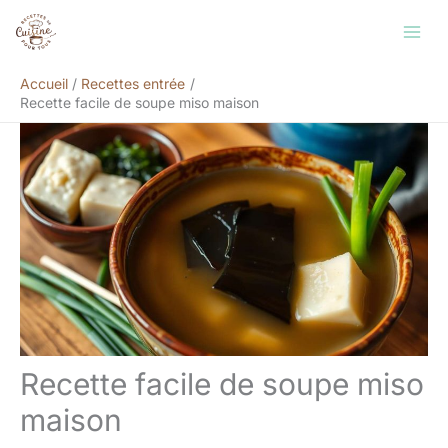
Aller
Rechercher
au
contenu
Accueil
Recettes entrée
Recette facile de soupe miso maison
Recette facile de soupe miso
maison