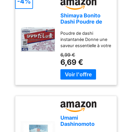
-4%
Shimaya Bonito
Dashi Poudre de
bouillon 40 g
Poudre de dashi
instantanée Donne une
saveur essentielle à votre
plat japonais Utilisation
6,99 €
pour faire des soupes
6,69 €
miso, des soupes de
nouilles, des casseroles
chaudes oden, etc
Umami
Dashinomoto
granulé (base de