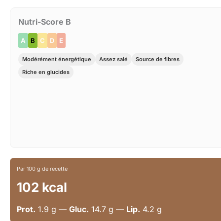
Nutri-Score B
A
B
C
D
E
Modérément énergétique
Assez salé
Source de fibres
Riche en glucides
Par 100 g de recette
102 kcal
Prot.
1.9 g —
Gluc.
14.7 g —
Lip.
4.2 g