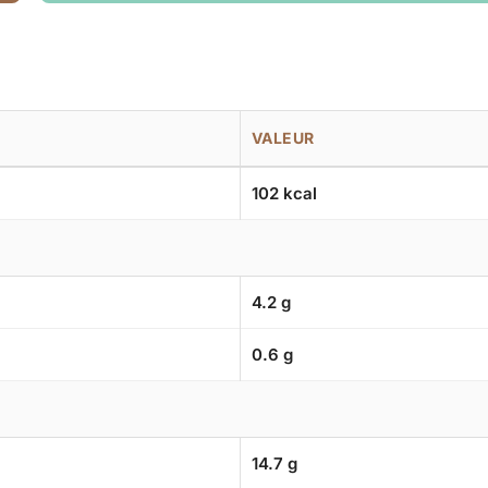
VALEUR
102 kcal
4.2 g
0.6 g
14.7 g