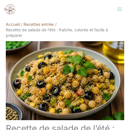
Aller
Rechercher
au
contenu
Accueil
Recettes entrée
Recette de salade de l’été : fraîche, colorée et facile à
préparer
Recette de salade de l’été :