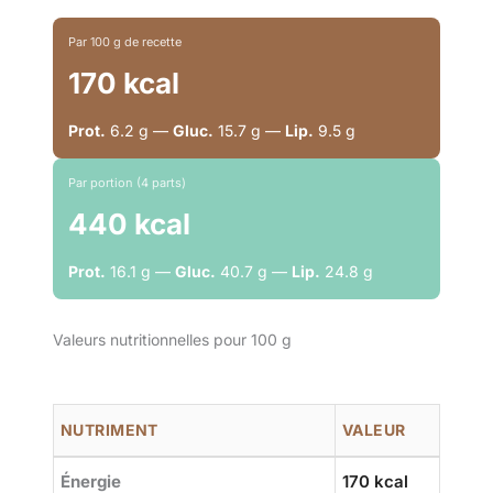
Par 100 g de recette
170 kcal
Prot.
6.2 g —
Gluc.
15.7 g —
Lip.
9.5 g
Par portion (4 parts)
440 kcal
Prot.
16.1 g —
Gluc.
40.7 g —
Lip.
24.8 g
Valeurs nutritionnelles pour 100 g
NUTRIMENT
VALEUR
Énergie
170 kcal