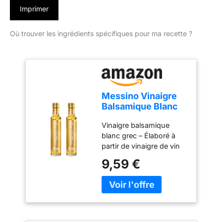
Imprimer
Où trouver les ingrédients spécifiques pour ma recette ?
Messino Vinaigre
Balsamique Blanc
2x250ml (500ml) –
Vinaigre balsamique
Grèce
blanc grec – Élaboré à
partir de vinaigre de vin
blanc grec et de moût de
9,59 €
raisin concentré, pour
une saveur délicate et
raffinée. Goût équilibré –
Arrière-goût subtil,
couleur jaune pâle et
acidité plus douce que le