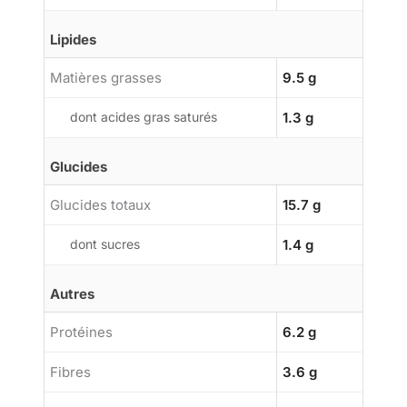
Lipides
Matières grasses
9.5 g
dont acides gras saturés
1.3 g
Glucides
Glucides totaux
15.7 g
dont sucres
1.4 g
Autres
Protéines
6.2 g
Fibres
3.6 g