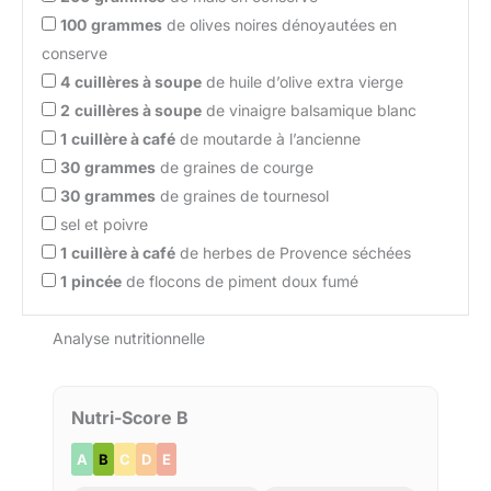
100
grammes
de olives noires dénoyautées en
conserve
4
cuillères à soupe
de huile d’olive extra vierge
2
cuillères à soupe
de vinaigre balsamique blanc
1
cuillère à café
de moutarde à l’ancienne
30
grammes
de graines de courge
30
grammes
de graines de tournesol
sel et poivre
1
cuillère à café
de herbes de Provence séchées
1
pincée
de flocons de piment doux fumé
Analyse nutritionnelle
Nutri-Score B
A
B
C
D
E