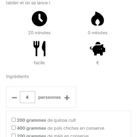
tablier et on se lance !
20 minutes
0 minutes
facile
€
Ingrédients
–
+
personnes
200
grammes
de quinoa cuit
400
grammes
de pois chiches en conserve
200
grammes
de maïs en conserve