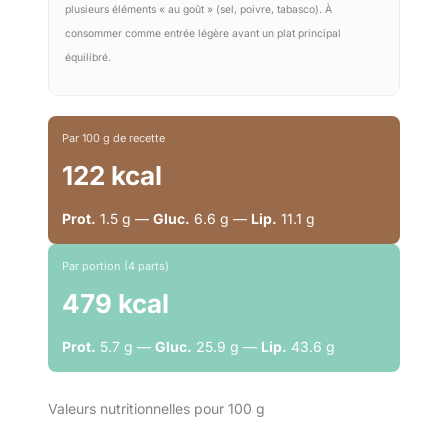
plusieurs éléments « au goût » (sel, poivre, tabasco). À
consommer comme entrée légère avant un plat principal
équilibré.
Par 100 g de recette
122 kcal
Prot.
1.5 g —
Gluc.
6.6 g —
Lip.
11.1 g
Par portion (4 parts)
479 kcal
Prot.
5.7 g —
Gluc.
25.9 g —
Lip.
43.6 g
Valeurs nutritionnelles pour 100 g