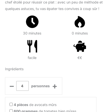
chef étoilé pour réussir ce plat : avec un peu de méthode et
quelques astuces, tu vas épater tes convives à coup sûr !
30 minutes
0 minutes
facile
€€
Ingrédients
–
+
personnes
4
pièces
de avocats mûrs
600
grammes
de tomates bien mûres