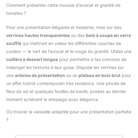
de Cuisine
lavable au lave-vaisselle.
Comment présenter cette mousse d’avocat et granité de
se deformer sous la
De plus, notre filtre Tamis
pression Concu comme
tomates ?
Cuisine possède une
un chinois etamine
surface sans bavures et
polyvalent il est ideal
Pour une présentation élégante et moderne, mise sur des
ne vous grattera pas les
pour preparer du lait de
mains, même à la main. Il
verrines hautes transparentes
ou des
bols à soupe en verre
soja onctueux du yaourt
suffit de rincer le filtre à
soufflé
qui mettront en valeur les différentes couches de
maison ou du jus frais
l'eau tiède et au savon
Ce filtre a cafe et etamine
couleur — le vert de l’avocat et le rouge du granité. Utilise une
pour un nettoyage
alimentaire repond a vos
cuillère à dessert longue
pour permettre à tes convives de
complet Fonctions
besoins quotidiens de
Puissantes: Notre
mélanger les textures à leur guise. Dispose les verrines sur
preparation de boissons
Passoire Inox est un filtre
une
ardoise de présentation
ou un
plateau en bois brut
pour
lisses La passoire
indispensable pour la
plastique est equipee d
un effet bistrot contemporain très tendance. Une pincée de
maison et les voyages.
une poignee
fleur de sel et quelques feuilles de basilic posées au dernier
Avec un diamètre de
ergonomique allongee
12cm, il vous permet de
moment achèvent le dressage avec élégance.
qui isole la chaleur et
filtrer efficacement
evite les brulures lors de
Où trouver la vaisselle adaptée pour une présentation parfaite
l'excès d'huile des
la manipulation de
aliments, soupes, jus,
?
liquides chauds Vous
thés, etc. De plus, notre
profitez d une prise en
Tamis à Mailles, avec son
main confortable et
format compact, est idéal