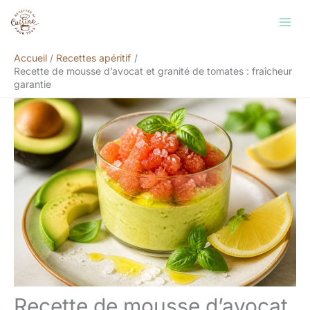
Aller
Rechercher
au
contenu
Accueil
Recettes apéritif
Recette de mousse d’avocat et granité de tomates : fraîcheur
garantie
Recette de mousse d’avocat