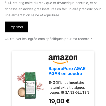
à lui, est originaire du Mexique et d’Amérique centrale, et sa
richesse en acides gras insaturés en fait un allié précieux pour
une alimentation saine et équilibrée.
Imprimer
Où trouver les ingrédients spécifiques pour ma recette ?
SaporePuro AGAR
AGAR en poudre
500 gr – Gélifiant
🟠 Gélifiant alimentaire
naturel SANS
naturel extrait d’algues
GLUTEN – Idéal
rouges 🟠 SANS GLUTEN
pour la cuisine
🟠 Gélifie au
moléculaire,
19,00 €
refroidissement entre 32
épaississant pour