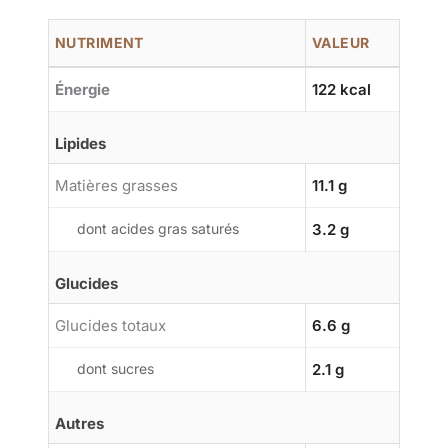
NUTRIMENT
VALEUR
Énergie
122 kcal
Lipides
Matières grasses
11.1 g
dont acides gras saturés
3.2 g
Glucides
Glucides totaux
6.6 g
dont sucres
2.1 g
Autres