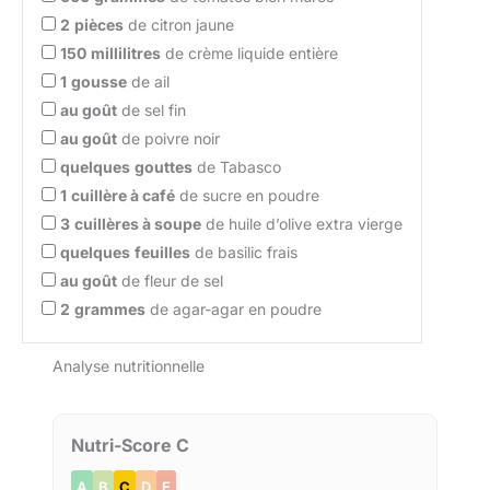
2
pièces
de citron jaune
150
millilitres
de crème liquide entière
1
gousse
de ail
au goût
de sel fin
au goût
de poivre noir
quelques
gouttes
de Tabasco
1
cuillère à café
de sucre en poudre
3
cuillères à soupe
de huile d’olive extra vierge
quelques
feuilles
de basilic frais
au goût
de fleur de sel
2
grammes
de agar-agar en poudre
Analyse nutritionnelle
Nutri-Score C
A
B
C
D
E