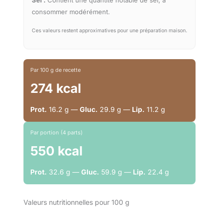
consommer modérément.
Ces valeurs restent approximatives pour une préparation maison.
Par 100 g de recette
274 kcal
Prot.
16.2 g —
Gluc.
29.9 g —
Lip.
11.2 g
Par portion (4 parts)
550 kcal
Prot.
32.6 g —
Gluc.
59.9 g —
Lip.
22.4 g
Valeurs nutritionnelles pour 100 g