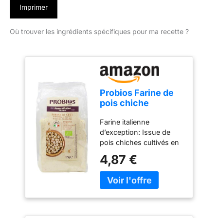
Imprimer
Où trouver les ingrédients spécifiques pour ma recette ?
Probios Farine de
pois chiche
biologique - Sans
Farine italienne
gluten - Riche en
d’exception: Issue de
protéines et en
pois chiches cultivés en
fibres - 375 g
Italie, cette Farine
4,87 €
Italienne est finement
moulue pour préserver
sa texture naturelle et
son arôme délicat, idéale
pour des recettes
authentiques et