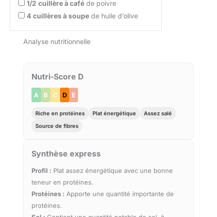
1/2
cuillère à café
de poivre
4
cuillères à soupe
de huile d’olive
Analyse nutritionnelle
Nutri-Score D
A
B
C
D
E
Riche en protéines
Plat énergétique
Assez salé
Source de fibres
Synthèse express
Profil :
Plat assez énergétique avec une bonne
teneur en protéines.
Protéines :
Apporte une quantité importante de
protéines.
Sel :
Contient une quantité notable de sel, à