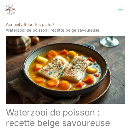
Aller
Rechercher
au
contenu
Accueil
Recettes plats
Waterzooi de poisson : recette belge savoureuse
Waterzooi de poisson :
recette belge savoureuse