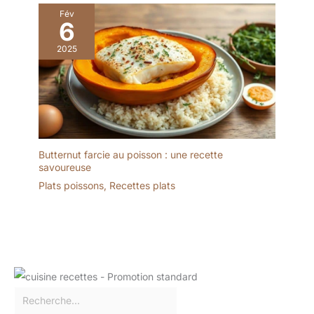
partir de plastique de
Fév
6
haute qualité, il est
robuste dans la texture
2025
et a d'excellentes
performances
résistantes aux éclats.
Comparé aux plaques en
céramique
traditionnelles, il peut
mieux résister aux
Butternut farcie au poisson : une recette
collisions et aux chutes
savoureuse
dans l'utilisation
quotidienne, sans crainte
Plats poissons
,
Recettes plats
de se briser. Compatible
avec le lave-vaisselle,
facile à nettoyer et rapide
: il peut être
complètement mis dans
le lave-vaisselle pour le
nettoyage,éliminant les
étapes fastidieuses du