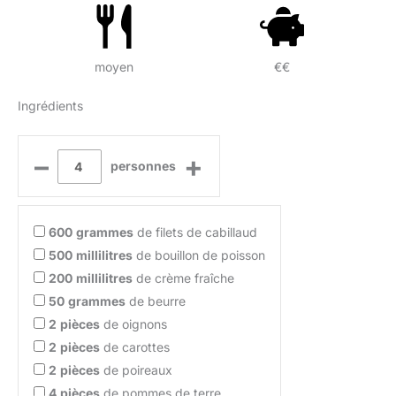
moyen
€€
Ingrédients
–
+
personnes
600
grammes
de filets de cabillaud
500
millilitres
de bouillon de poisson
200
millilitres
de crème fraîche
50
grammes
de beurre
2
pièces
de oignons
2
pièces
de carottes
2
pièces
de poireaux
4
pièces
de pommes de terre