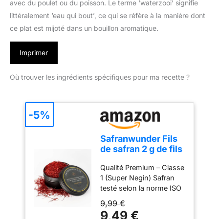
avec du poulet ou du poisson. Le terme ‘waterzooi’ signifie
littéralement ‘eau qui bout’, ce qui se réfère à la manière dont
ce plat est mijoté dans un bouillon aromatique.
Imprimer
Où trouver les ingrédients spécifiques pour ma recette ?
-5%
Safranwunder Fils
de safran 2 g de fils
de safran de qualité
Qualité Premium – Classe
supérieure - Classe
1 (Super Negin) Safran
1 (Super Negin)
testé selon la norme ISO
3632 – Catégorie 1,
9,99 €
offrant une couleur
9,49 €
intense, un arôme