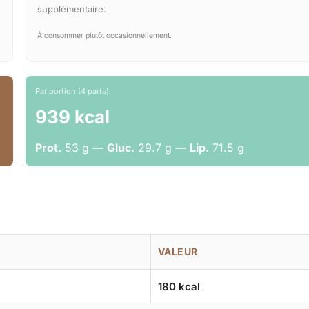
supplémentaire.
À consommer plutôt occasionnellement.
Par portion (4 parts)
939 kcal
Prot.
53 g —
Gluc.
29.7 g —
Lip.
71.5 g
VALEUR
180 kcal