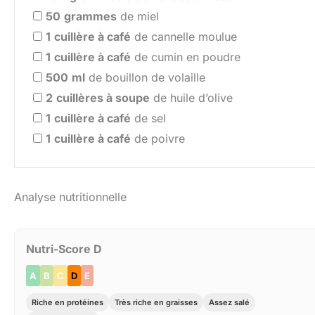
50
grammes
de miel
1
cuillère à café
de cannelle moulue
1
cuillère à café
de cumin en poudre
500
ml
de bouillon de volaille
2
cuillères à soupe
de huile d’olive
1
cuillère à café
de sel
1
cuillère à café
de poivre
Analyse nutritionnelle
Nutri-Score D
A
B
C
D
E
Riche en protéines
Très riche en graisses
Assez salé