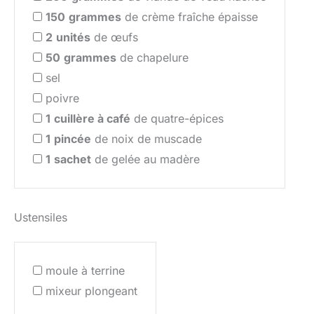
150
grammes
de crème fraîche épaisse
2
unités
de œufs
50
grammes
de chapelure
sel
poivre
1
cuillère à café
de quatre-épices
1
pincée
de noix de muscade
1
sachet
de gelée au madère
Ustensiles
moule à terrine
mixeur plongeant