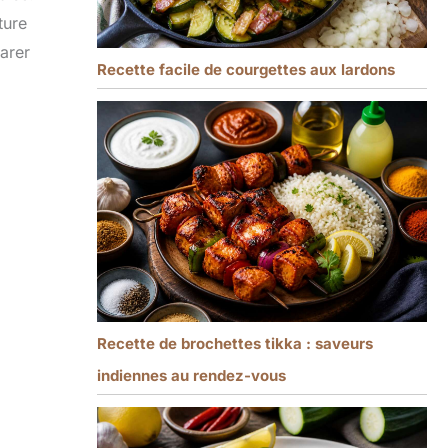
ture
arer
Recette facile de courgettes aux lardons
Recette de brochettes tikka : saveurs
indiennes au rendez-vous