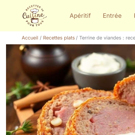
Aller
au
Apéritif
Entrée
contenu
Accueil
Recettes plats
Terrine de viandes : rec