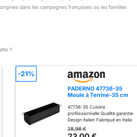
 origines dans les campagnes françaises où les familles
ette ?
-21%
PADERNO 47736-35
Moule à Terrine-35 cm
Nero Dimension 35 x 8
47736-35 Cuisine
cm
professionnelle Qualité garantie
Design italien Fabriqué en Italie
28,98 €
23,00 €