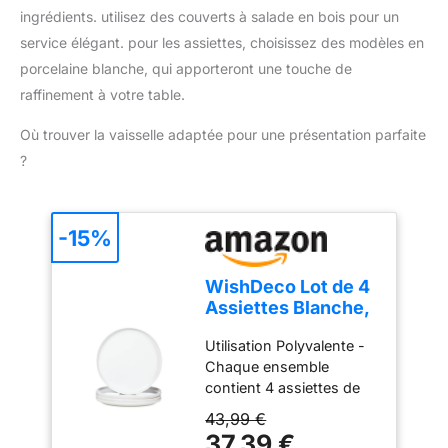
ingrédients. utilisez des couverts à salade en bois pour un
service élégant. pour les assiettes, choisissez des modèles en
porcelaine blanche, qui apporteront une touche de
raffinement à votre table.
Où trouver la vaisselle adaptée pour une présentation parfaite
?
-15%
WishDeco Lot de 4
Assiettes Blanche,
Assiette Plate
Utilisation Polyvalente -
Porcelaine 27 cm,
Chaque ensemble
Grandes Plats à
contient 4 assiettes de
Pizza, Plates à
dîner de 10'' (Taille : Ø25
Salade Rondes,
43,99 €
x H2,2 cm/10" x 0,9";
Dinner Plate
37,39 €