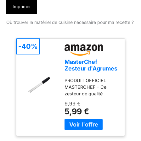
Imprimer
Où trouver le matériel de cuisine nécessaire pour ma recette ?
-40%
MasterChef
Zesteur d'Agrumes
& Râpe à Fromage
PRODUIT OFFICIEL
Manuelle, Râpe
MASTERCHEF - Ce
Fine pour
zesteur de qualité
Parmesan, Citron,
professionnelle est un
Coconut, Muscade,
9,99 €
produit officiel de la série
Chocolat et plus,
5,99 €
télévisée MasterChef,
34,5cm, Lames
conçu en Grande-
Tranchante en
Bretagne. RÂPE FINE -
Acier Inoxydable,
Ce multi-outil de cuisine
Poignée en Silicone
est imbattable lorsqu'il