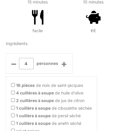
15 minutes
10 minutes
facile
€€
Ingrédients
–
+
personnes
16
pièces
de noix de saint-jacques
4
cuillères à soupe
de huile d’olive
2
cuillères à soupe
de jus de citron
1
cuillère à soupe
de ciboulette séchée
1
cuillère à soupe
de persil séché
1
cuillère à soupe
de aneth séché
sel et poivre