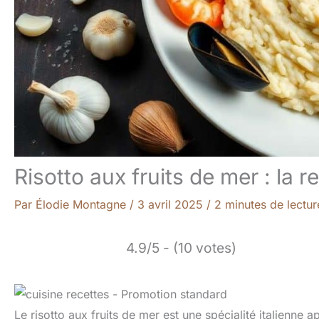
Risotto aux fruits de mer : la 
Par
Élodie Montagne
/
3 avril 2025
/
2 minutes de lectur
4.9/5 - (10 votes)
Le risotto aux fruits de mer est une spécialité italienne