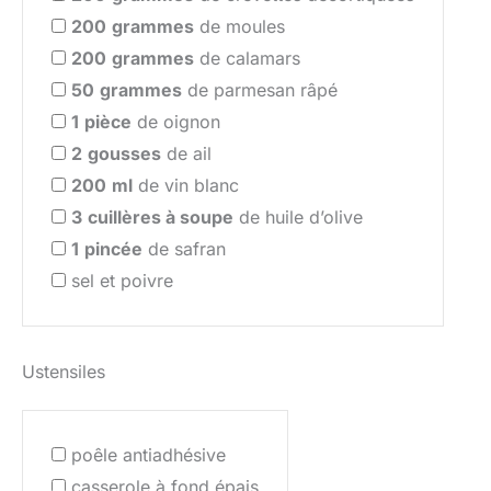
200
grammes
de moules
200
grammes
de calamars
50
grammes
de parmesan râpé
1
pièce
de oignon
2
gousses
de ail
200
ml
de vin blanc
3
cuillères à soupe
de huile d’olive
1
pincée
de safran
sel et poivre
Ustensiles
poêle antiadhésive
casserole à fond épais