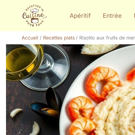
Aller
au
Apéritif
Entrée
contenu
Accueil
Recettes plats
Risotto aux fruits de mer