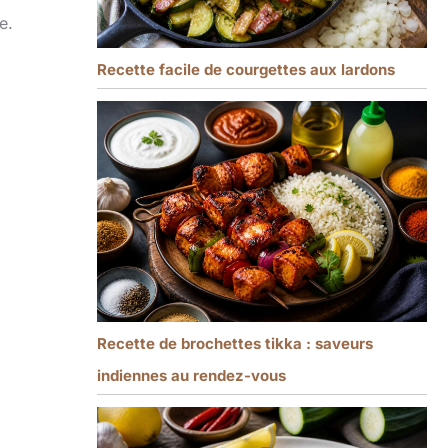
e.
Recette facile de courgettes aux lardons
Recette de brochettes tikka : saveurs
indiennes au rendez-vous