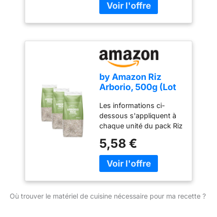
Convient à un régime
végétarien et végétalien
by Amazon Riz
Arborio, 500g (Lot
de 3)
Les informations ci-
dessous s'appliquent à
chaque unité du pack Riz
arborio pour risotto Idéal
5,58 €
pour les recettes de
risotto Texture crémeuse
et "al dente" Cet
emballage contient
environ 6 portions
Où trouver le matériel de cuisine nécessaire pour ma recette ?
Convient à un régime
végétarien et végétalien