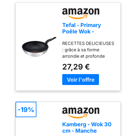
Tefal - Primary
Poêle Wok -
Antiadhésif - 28 cm
RECETTES DELICIEUSES
- Inox
: grâce à sa forme
arrondie et profonde
cette poêle wok est
27,29 €
idéale pour faire sauter
des légumes, de la
viande ou du poisson
GARANTIE 10 ANS :
garantissant des
performances et une
fiabilité durables,
-19%
découvrez une poêle de
qualité supérieure
Kamberg - Wok 30
conçue pour durer
cm - Manche
SECURITE ASSUREE :