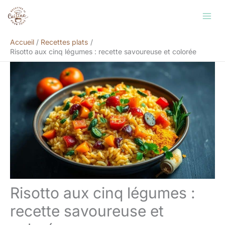
Aller
Rechercher
au
contenu
Accueil
Recettes plats
Risotto aux cinq légumes : recette savoureuse et colorée
Risotto aux cinq légumes :
recette savoureuse et