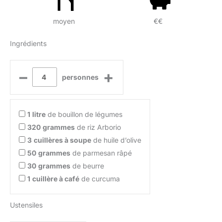
moyen
€€
Ingrédients
–
+
personnes
1
litre
de bouillon de légumes
320
grammes
de riz Arborio
3
cuillères à soupe
de huile d’olive
50
grammes
de parmesan râpé
30
grammes
de beurre
1
cuillère à café
de curcuma
Ustensiles