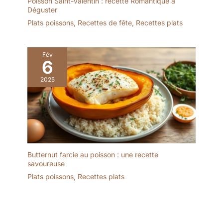
Poisson Saint-Valentin : recette Romantique à
vaisselle qui ne passe
ordonnée tout en ayant
Déguster
jamais inaperçue.
toujours sous la main un
Plats poissons
,
Recettes de fête
,
Recettes plats
RANGEMENT FACILE ET
ensemble vaisselle de ta
ORGANISATION
élégant, prête à sublimer
OPTIMALE – Pensé pour
vos moments à table.
la vraie vie, ce set
Fév
6
vaisselle est entièrement
empilable. assiette plate,
2025
assiette creuse, bols et
tasses s’organisent
facilement dans vos
placards pour un gain de
place maximal. Ce
service assiette 6
personnes vous permet
Butternut farcie au poisson : une recette
de garder une cuisine
savoureuse
ordonnée tout en ayant
Plats poissons
,
Recettes plats
toujours sous la main un
ensemble vaisselle de ta
élégant, prête à sublimer
vos moments à table.