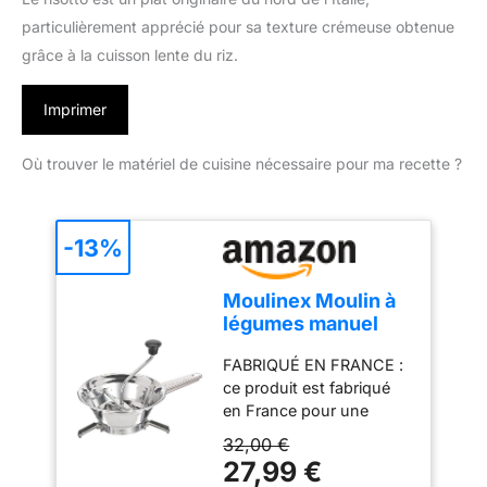
particulièrement apprécié pour sa texture crémeuse obtenue
grâce à la cuisson lente du riz.
Imprimer
Où trouver le matériel de cuisine nécessaire pour ma recette ?
-13%
Moulinex Moulin à
légumes manuel
classic en inox,
FABRIQUÉ EN FRANCE :
acier Inoxydable,
ce produit est fabriqué
Petit modèle,
en France pour une
Broyage facile,
qualité supérieure
Purées, Soupes,
32,00 €
FACILE À NETTOYER :
Compotes,
27,99 €
un moulin à légumes
Compatible lave-