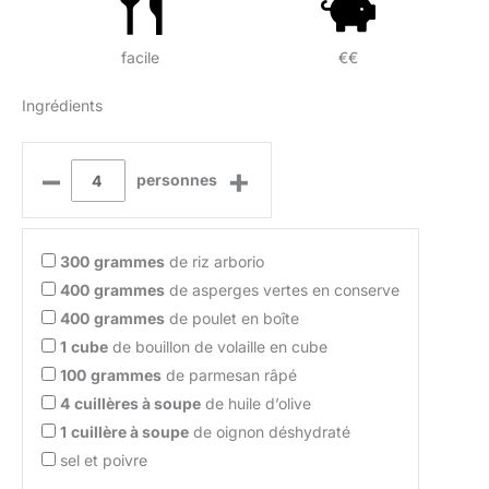
facile
€€
Ingrédients
–
+
personnes
300
grammes
de riz arborio
400
grammes
de asperges vertes en conserve
400
grammes
de poulet en boîte
1
cube
de bouillon de volaille en cube
100
grammes
de parmesan râpé
4
cuillères à soupe
de huile d’olive
1
cuillère à soupe
de oignon déshydraté
sel et poivre