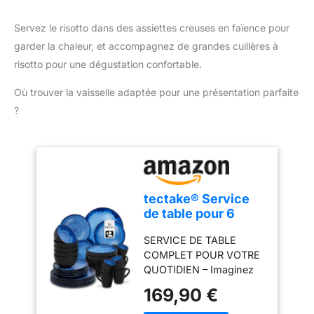
La Poignée Confortable
de La puree pomme de
Servez le risotto dans des assiettes creuses en faïence pour
terre Vous Facilitent Au
garder la chaleur, et accompagnez de grandes cuillères à
Maximum La Vie dans La
risotto pour une dégustation confortable.
Cuisine, Adaptée Aux
Pommes de Terre, Mais
Où trouver la vaisselle adaptée pour une présentation parfaite
Aussi Aux Fruits et
?
Autres Légumes. Presse-
purée de fruits parfait
pour écraser des
pommes de terre,
courges, patates
douces, carottes et
tectake® Service
bananes etc. ✅【Facile à
de table pour 6
Nettoyer et à Ranger】 :
personnes, 30 pcs,
lave-vaisselle amical,
SERVICE DE TABLE
Petites et Grandes
laissez la machine faire
COMPLET POUR VOTRE
Assiettes, Assiette
tout le nettoyage pour
QUOTIDIEN – Imaginez
creuse, Bols,
vous, ou sous l'eau du
une table prête à
Tasses, Service
169,90 €
robinet ou à une eau
accueillir famille et invités
vaisselle en
légèrement chaude. La
sans jamais manquer de