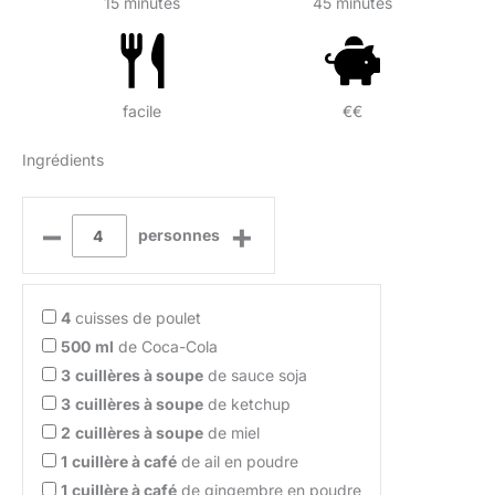
15 minutes
45 minutes
facile
€€
Ingrédients
–
+
personnes
4
cuisses de poulet
500
ml
de Coca-Cola
3
cuillères à soupe
de sauce soja
3
cuillères à soupe
de ketchup
2
cuillères à soupe
de miel
1
cuillère à café
de ail en poudre
1
cuillère à café
de gingembre en poudre