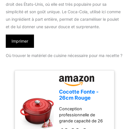
droit des États-Unis, où elle est très populaire pour sa
simplicité et son goût unique. Le Coca-Cola, utilisé ici comme
un ingrédient à part entière, permet de caraméliser le poulet
et de lui donner une saveur douce et surprenante.
Imprimer
Où trouver le matériel de cuisine nécessaire pour ma recette ?
Cocotte Fonte -
26cm Rouge
Faitout Marmite
Conception
Four Hollandais
professionnelle de
avec Couvercle,
grande capacité de 26
Topbooc 5L Dutch
cm : Pesant environ 5 kg,
Oven Émaillée