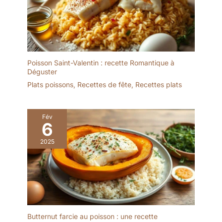
CONFORMITÉ À
L'INDUCTION |
L'émaillage recouvre
également le fond de la
cocotte, ce qui la rend
conforme non seulement
Poisson Saint-Valentin : recette Romantique à
pour les cuisinières à gaz
Déguster
et électriques, mais aussi
Plats poissons
,
Recettes de fête
,
Recettes plats
pour les cuisinières
vitrocéramiques et à
induction.
Fév
6
2025
Butternut farcie au poisson : une recette