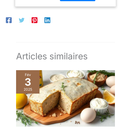
goûter les huîtres
comme vous ne l'avez
jamais fait ! La dent
centrale est remplacée
par un couteau qui
coupe le muscle net de
l'huître et évite de finir
avec une échelle aussi
désagréable que le palais
Articles similaires
et les dents L'ustensile
indispensable qui
décorera joliment vos
Fév
tables de fête ou peut-
3
être un cadeau inhabituel
2025
Dimensions : 14 x 2,7
cm.