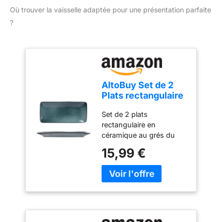
Où trouver la vaisselle adaptée pour une présentation parfaite
?
AltoBuy Set de 2
Plats rectangulaire
en céramique au
Set de 2 plats
grés du Temps Bleu
rectangulaire en
(22x10cm) - Galet
céramique au grés du
temps bleu (22x10cm)
15,99 €
Raffinement et
authenticité pour vos
plus belles présentations
Conçu en céramique.
Compatible lave-vaisselle
Leur forme rectangulaire
fine et moderne met en