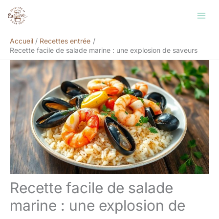
Aller
Rechercher
au
contenu
Accueil
Recettes entrée
Recette facile de salade marine : une explosion de saveurs
Recette facile de salade
marine : une explosion de