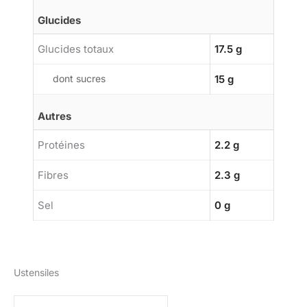
Glucides
Glucides totaux
17.5 g
dont sucres
15 g
Autres
Protéines
2.2 g
Fibres
2.3 g
Sel
0 g
Ustensiles