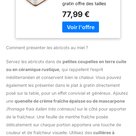
gratin offre des tailles
Plat à Four avec
robustes pour faciliter
variées de 3800 ml, 2700
Motif de Sésame |
77,99 €
leur transport du four à la
ml et 1450 ml, parfaits
Passe au Lave-
table. Leur finition
pour s'adapter à toutes
vaisselle | Idéal
élégante en porcelaine
vos recettes. MATÉRIAU
pour Tartes,
blanche ajoute une
DE HAUTE QUALITÉ : Ce
Gratins, Gâteaux et
touche de style à votre
plat de cuisson est
Lasagnes
cuisine et table, tout en
Comment présenter les abricots au miel ?
fabriqué en grès durable,
impressionnant vos
résistant aux
invités. FACILE À
égratignures et aux
Servez les abricots dans de
petites coupelles en terre cuite
UTILISER ET À
températures élevées,
ou en céramique rustique
, qui rappellent l’esprit
NETTOYER：Fabriqué en
offrant une performance
porcelaine de haute
méditerranéen et conservent bien la chaleur. Vous pouvez
de cuisson fiable à
qualité, ces plats sont
également les présenter dans le plat à gratin directement
chaque utilisation.
conçus avec un intérieur
FACILITÉ D'ENTRETIEN :
posé sur la table, pour un effet convivial et généreux. Ajoutez
lisse et antiadhésif, ce
Compatible avec le lave-
une
quenelle de crème fraîche épaisse ou de mascarpone
qui les rend faciles à
vaisselle, ce plat est
nettoyer. Ils sont
(fromage frais italien très crémeux)
sur le côté pour apporter
facile à nettoyer, vous
compatibles avec le
de la fraîcheur. Une feuille de menthe fraîche posée
permettant de passer
micro-ondes, le lave-
moins de temps à la
délicatement sur chaque portion apportera une touche de
vaisselle et le four, offrant
vaisselle et plus de
couleur et de fraîcheur visuelle. Utilisez des
cuillères à
une expérience culinaire