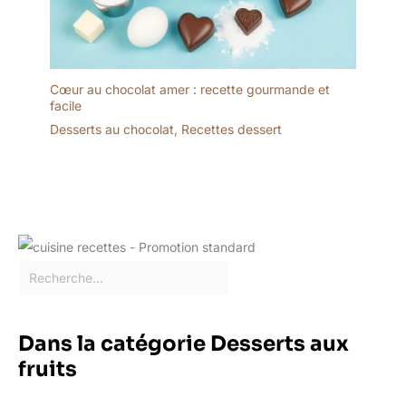
COMPATIBILITÉ LAVE-
VAISSELLE] Dotées
d'une finition miroir
impeccable, ces cuillères
présentent des bords
Cœur au chocolat amer : recette gourmande et
lisses, sans aucune
facile
aspérité. Elles passent
Desserts au chocolat
,
Recettes dessert
entièrement au lave-
vaisselle, garantissant un
nettoyage facile et
préservant leur éclat
argenté pendant des
années.
Dans la catégorie Desserts aux
fruits