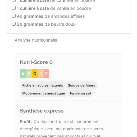
1
cuillère à café
de cannelle en poudre
1
cuillère à café
de vanille en poudre
40
grammes
de amandes effilées
20
grammes
de beurre doux
Analyse nutritionnelle
Nutri-Score C
A
B
C
D
E
Riche en sucres naturels
Source de fibres
Modérément énergétique
Faible en sel
Synthèse express
Profil :
Ce dessert fruité est modérément
énergétique avec une dominante de sucres
naturels provenant des abricots et du miel,