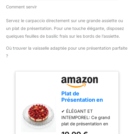
que pizzas, quiches… A
RESPONSABLE : produit
Comment servir
utiliser avec ou sans
recyclable FACILE A
cercle à pâtisserie En
NETTOYER : compatible
acier revêtu épaisseur
Servez le carpaccio directement sur une grande assiette ou
lave-vaisselle FABRIQUE
0.60mm, anti-adhésif,
un plat de présentation. Pour une touche élégante, disposez
EN France
revêtement Skandia by
quelques feuilles de basilic frais sur les bords de l’assiette.
Whitford pour une
cuisson uniforme et
Où trouver la vaisselle adaptée pour une présentation parfaite
optimale des
?
préparations Croustillant
assuré par la perforation
des plaques : l’air circule
plus facilement, la pâte
est plus dorée, plus
croustillante Très bonne
Plat de
résistance aux rayures,
Présentation en
aux taches et jusqu’à
Verre 31,5 cm –
une température de
✔ ÉLÉGANT ET
Grand Plateau de
230°C au four. Facile à
INTEMPOREL: Ce grand
Service
nettoyer : lavage à la
plat de présentation en
Transparent, Plat à
main avec du liquide
verre transparent
Gâteau, Plateau
vaisselle. Ne pas utiliser