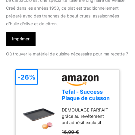
Le carpaccio est une spécialité italienne originaire de Venise.
Créé dans les années 1950, ce plat est traditionnellement
préparé avec des tranches de boeuf crues, assaisonnées
d’huile d’olive et de citron.
Imprimer
Où trouver le matériel de cuisine nécessaire pour ma recette ?
-26%
Tefal - Success
Plaque de cuisson
antiadhésif
DEMOULAGE PARFAIT :
38x28cm Chocolat
grâce au revêtement
antiadhésif exclusif ;
sans PFOA, sans plomb,
16,99 €