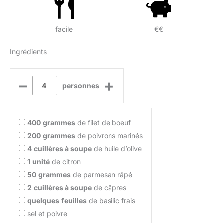
facile
€€
Ingrédients
–
+
personnes
400
grammes
de filet de boeuf
200
grammes
de poivrons marinés
4
cuillères à soupe
de huile d’olive
1
unité
de citron
50
grammes
de parmesan râpé
2
cuillères à soupe
de câpres
quelques
feuilles
de basilic frais
sel et poivre