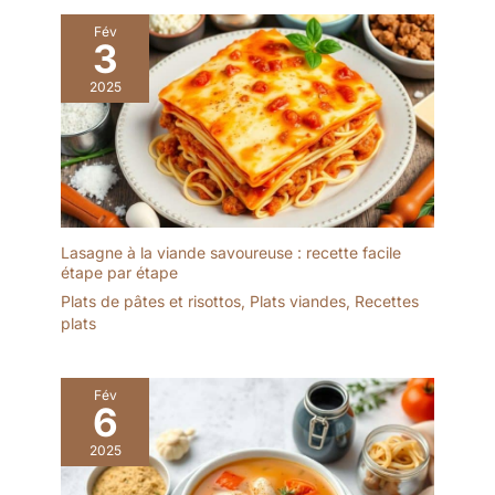
nettoyer pour une
Fév
utilisation quotidienne ou
3
lors de réceptions et
événements.
2025
Lasagne à la viande savoureuse : recette facile
étape par étape
Plats de pâtes et risottos
,
Plats viandes
,
Recettes
plats
Fév
6
2025