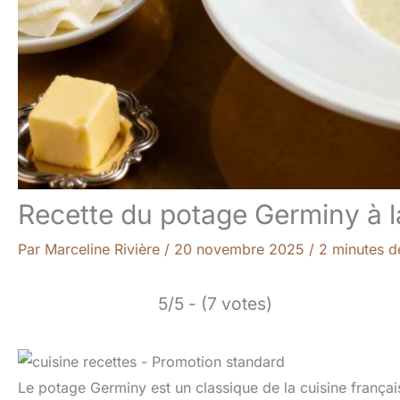
Recette du potage Germiny à l
Par
Marceline Rivière
/
20 novembre 2025
/
2 minutes d
5/5 - (7 votes)
Le potage Germiny est un classique de la cuisine françai