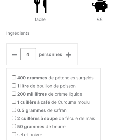
facile
€€
Ingrédients
–
+
personnes
400
grammes
de pétoncles surgelés
1
litre
de bouillon de poisson
200
millilitres
de crème liquide
1
cuillère à café
de Curcuma moulu
0.5
grammes
de safran
2
cuillères à soupe
de fécule de maïs
50
grammes
de beurre
sel et poivre