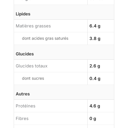
Lipides
Matières grasses
6.4 g
dont acides gras saturés
3.8 g
Glucides
Glucides totaux
2.6 g
dont sucres
0.4 g
Autres
Protéines
4.6 g
Fibres
0 g