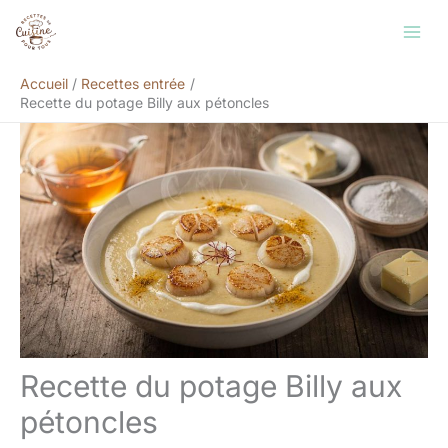
Aller
Rechercher
au
contenu
Accueil
Recettes entrée
Recette du potage Billy aux pétoncles
Recette du potage Billy aux
pétoncles