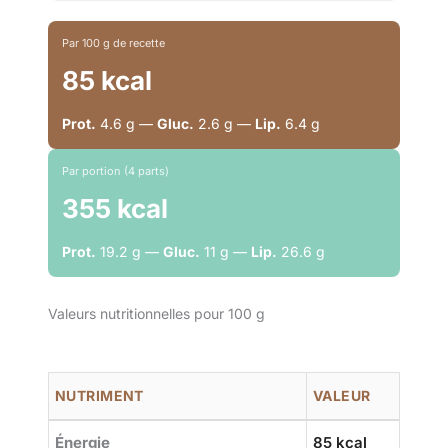
Par 100 g de recette
85 kcal
Prot.
4.6 g —
Gluc.
2.6 g —
Lip.
6.4 g
Par portion (4 parts)
355 kcal
Prot.
19.2 g —
Gluc.
11 g —
Lip.
26.6 g
Valeurs nutritionnelles pour 100 g
NUTRIMENT
VALEUR
Énergie
85 kcal