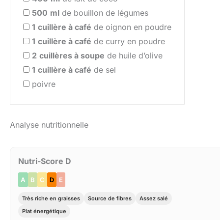
500
ml
de bouillon de légumes
1
cuillère à café
de oignon en poudre
1
cuillère à café
de curry en poudre
2
cuillères à soupe
de huile d’olive
1
cuillère à café
de sel
poivre
Analyse nutritionnelle
Nutri-Score D
A
B
C
D
E
Très riche en graisses
Source de fibres
Assez salé
Plat énergétique