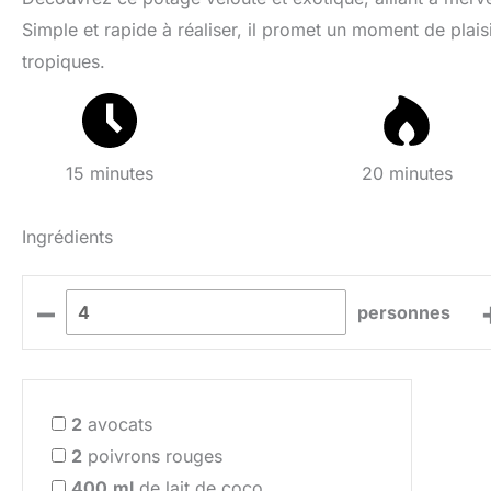
Simple et rapide à réaliser, il promet un moment de plaisi
tropiques.
15 minutes
20 minutes
Ingrédients
–
personnes
2
avocats
2
poivrons rouges
400
ml
de lait de coco