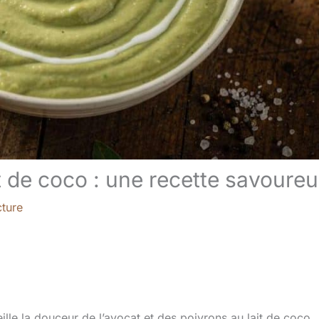
t de coco : une recette savoure
cture
lle la douceur de l’avocat et des poivrons au lait de coco.