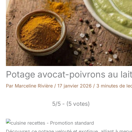
Potage avocat-poivrons au lai
Par
Marceline Rivière
/
17 janvier 2026
/
3 minutes de le
5/5 - (5 votes)
Découvrez ce potage velouté et exotique, alliant à mervei