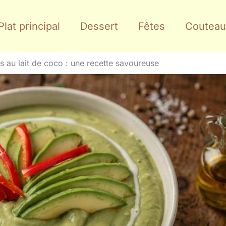
Plat principal
Dessert
Fêtes
Couteau
 au lait de coco : une recette savoureuse