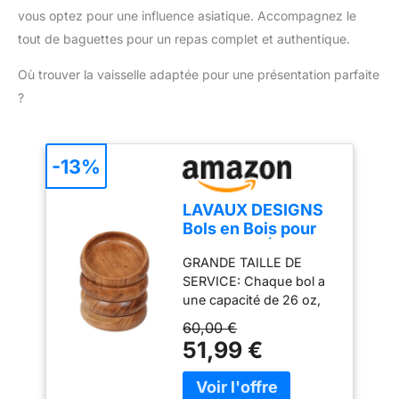
vous optez pour une influence asiatique. Accompagnez le
tout de baguettes pour un repas complet et authentique.
Où trouver la vaisselle adaptée pour une présentation parfaite
?
-13%
LAVAUX DESIGNS
Bols en Bois pour
Nourriture | Lot de
GRANDE TAILLE DE
4 Bols Individuels
SERVICE: Chaque bol a
en Bois d'Acacia
une capacité de 26 oz,
20x5 cm (740 ml) |
profitez d'un repas sain
Profitez de votre
60,00 €
pour vous et votre famille
salade, pâtes, riz,
51,99 €
ou vos amis. Chaque bol
acai, smoothie,
ayant un diamètre de 8
soupe, fruits,
pouces, ces bols
collations