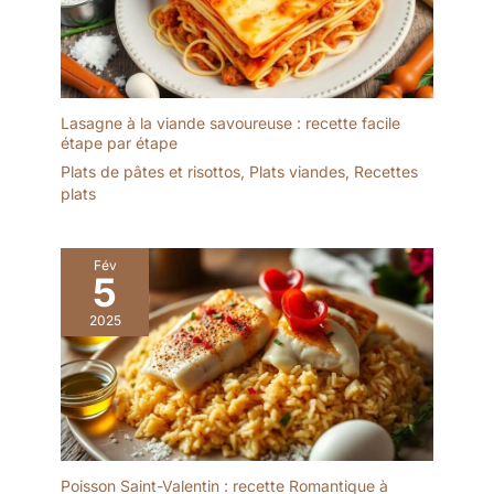
Sans danger pour les
pour l'utilisation. ✅
terme.Chaque paire
aliments : prenez votre
EMBALLAGE INDIVIDUEL
d'acier inoxydable les
repas sans vous soucier
: Lot de 40 paires de
baguettes ont un motif
de la lixiviation des
baguettes. Chaque paire
différent La gravure sur
plastiques, des colorants
de baguettes est livrée
les tiges métalliques
nocifs ou des ustensiles
dans ses propres
Lasagne à la viande savoureuse : recette facile
réduit la sensation de
étape par étape
cassés. Ces bols
manches. Élégant à
glissement. 【Passe au
n'interfèrent pas avec le
utiliser dans les
Plats de pâtes et risottos
,
Plats viandes
,
Recettes
Lave-vaisselle et Facile à
goût naturel des aliments
restaurants et à la
plats
Nettoyer】: Ils peuvent
afin que vous puissiez
maison et bonne hygiène
être mis au lave-vaisselle
profiter de votre soupe
pour les plats à emporter.
et dans l'armoire de
ou de votre smoothie.
✅ LONGUEUR 20 CM
Fév
stérilisation.Résolvez
5
Les bols peuvent gérer
ÉPAISSEUR 4,5 MM :
complètement le
facilement des portions
Prise en main facile,
problème du nettoyage
2025
chaudes et froides.
même pour les
après les repas, même le
Parfait pour offrir : idéal
débutants en baguettes.
lavage à la main ne
pour les pendaisons de
Les baguettes de moins
laissera pas de saleté et
crémaillère, la fête des
de 4,5 mm d'épaisseur
de taches d'huile.Idéal
mères, Thanksgiving,
sont difficiles à tenir. ✅
pour les baguettes
Noël, les anniversaires,
QU'EST-CE QUE
réutilisables. Si vous ne
les mariages ou les
GENROKU ? Genroku 元
voulez pas utiliser de
Poisson Saint-Valentin : recette Romantique à
anniversaires de mariage
禄 est une ère japonaise