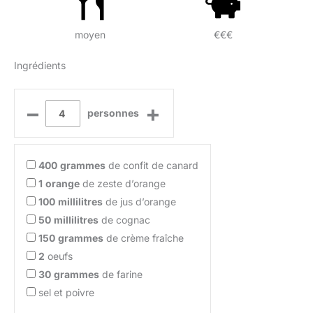
moyen
€€€
Ingrédients
–
+
personnes
400
grammes
de confit de canard
1
orange
de zeste d’orange
100
millilitres
de jus d’orange
50
millilitres
de cognac
150
grammes
de crème fraîche
2
oeufs
30
grammes
de farine
sel et poivre