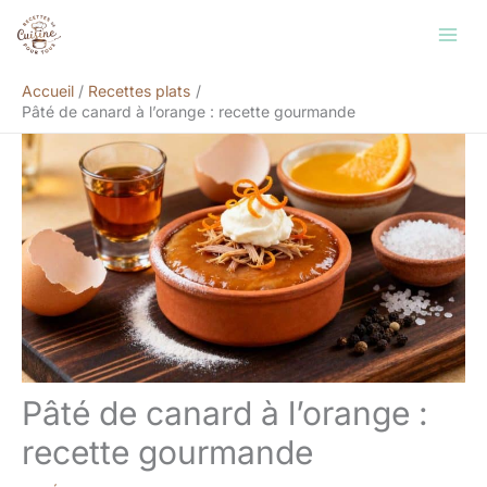
Aller
Rechercher
au
contenu
Accueil
Recettes plats
Pâté de canard à l’orange : recette gourmande
Pâté de canard à l’orange :
recette gourmande