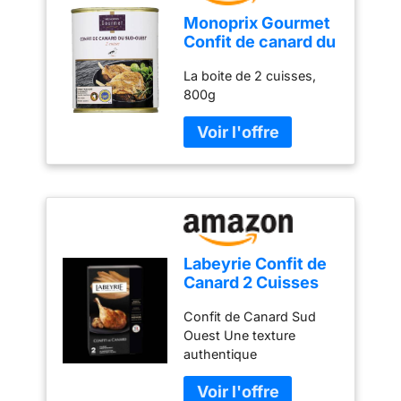
Monoprix Gourmet
Confit de canard du
Sud Ouest - La
La boite de 2 cuisses,
boite de 2 cuisses,
800g
800g
Labeyrie Confit de
Canard 2 Cuisses
SV 400 g
Confit de Canard Sud
Ouest Une texture
authentique