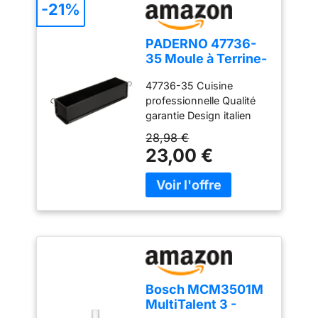
-21%
PADERNO 47736-
35 Moule à Terrine-
35 cm Nero
47736-35 Cuisine
Dimension 35 x 8
professionnelle Qualité
cm
garantie Design italien
Fabriqué en Italie
28,98 €
23,00 €
Bosch MCM3501M
MultiTalent 3 -