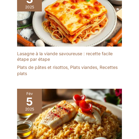
plusieurs reprises
rectangulaires arrivent
expérience gustative de
2025
Réduction des déchets :
cassés
haute qualité.
En optant pour des
verrines réutilisables,
vous contribuez à
réduire la quantité de
déchets plastiques
générés lors de vos
événements
Lasagne à la viande savoureuse : recette facile
étape par étape
Plats de pâtes et risottos
,
Plats viandes
,
Recettes
plats
Fév
5
2025