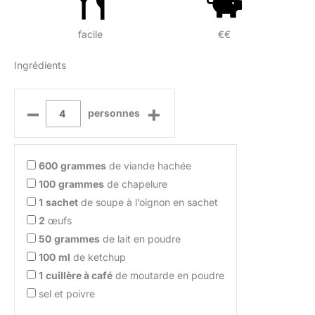
facile
€€
Ingrédients
–
+
personnes
600
grammes
de viande hachée
100
grammes
de chapelure
1
sachet
de soupe à l’oignon en sachet
2
œufs
50
grammes
de lait en poudre
100
ml
de ketchup
1
cuillère à café
de moutarde en poudre
sel et poivre