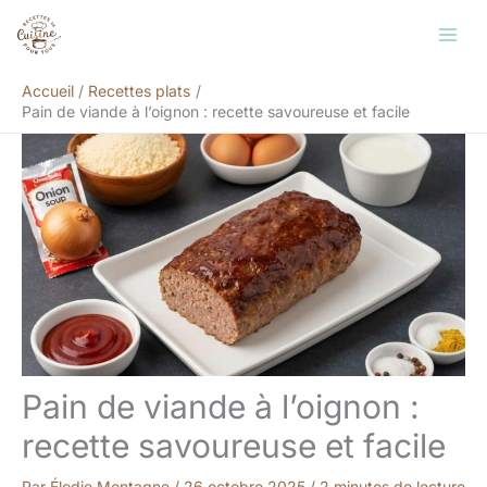
Aller
Rechercher
au
contenu
Accueil
Recettes plats
Pain de viande à l’oignon : recette savoureuse et facile
Pain de viande à l’oignon :
recette savoureuse et facile
Par
Élodie Montagne
/
26 octobre 2025
/
2 minutes de lecture