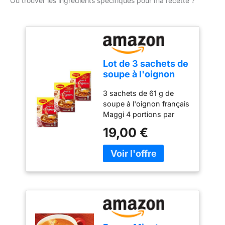
Où trouver les ingrédients spécifiques pour ma recette ?
Lot de 3 sachets de
soupe à l'oignon
français 61 g
3 sachets de 61 g de
soupe à l'oignon français
Maggi 4 portions par
sachet Ingrédients :
19,00 €
oignon et oignon frit
(oignon, huile de
tournesol) 37 %, amidon
de pomme de terre, sel,
exhausteurs de goût :
glutamate monosodique,
inosinate disodique et
guanylate, sirop de
glucose, extrait de