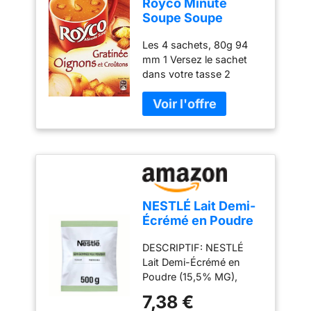
Royco Minute
levure, sucre, sucre
Soupe Soupe
caramélisé, huile de
déshydratée
tournesol, arômes (blé,
Les 4 sachets, 80g 94
Gratinée Oignons
soja), extrait naturel de
mm 1 Versez le sachet
et Croutons 4
poivre.
dans votre tasse 2
sachets de 20 cl -
Ajoutez 200 ml d'eau
62,4 g
bouillante 3 Remuez,
attendez 2 mn et
dégustez !! Bonne pause
Royco ! 46 mm
NESTLÉ Lait Demi-
Écrémé en Poudre
500g - Lait
DESCRIPTIF: NESTLÉ
Instantané Riche en
Lait Demi-Écrémé en
Calcium - Idéal pour
Poudre (15,5% MG),
Boissons Lactées
conditionné sous
et Petit-Déjeuner -
7,38 €
atmosphère protectrice
Format