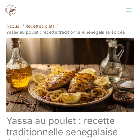
Aller
Rechercher
au
contenu
Accueil
Recettes plats
Yassa au poulet : recette traditionnelle senegalaise épicée
Yassa au poulet : recette
traditionnelle senegalaise