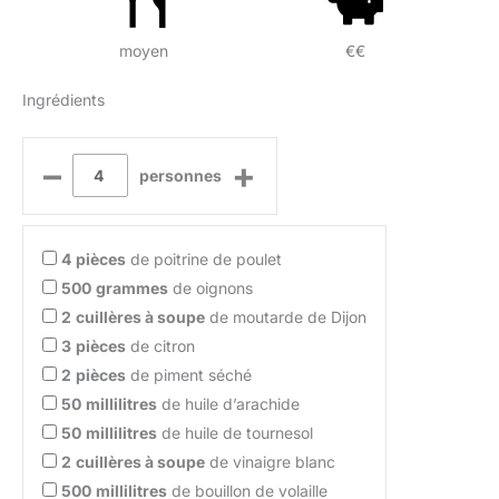
moyen
€€
Ingrédients
–
+
personnes
4
pièces
de poitrine de poulet
500
grammes
de oignons
2
cuillères à soupe
de moutarde de Dijon
3
pièces
de citron
2
pièces
de piment séché
50
millilitres
de huile d’arachide
50
millilitres
de huile de tournesol
2
cuillères à soupe
de vinaigre blanc
500
millilitres
de bouillon de volaille