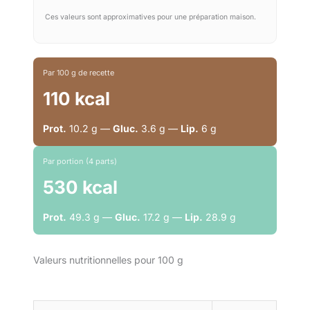
Ces valeurs sont approximatives pour une préparation maison.
Par 100 g de recette
110 kcal
Prot.
10.2 g —
Gluc.
3.6 g —
Lip.
6 g
Par portion (4 parts)
530 kcal
Prot.
49.3 g —
Gluc.
17.2 g —
Lip.
28.9 g
Valeurs nutritionnelles pour 100 g