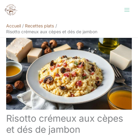
Aller
Rechercher
au
contenu
Accueil
Recettes plats
Risotto crémeux aux cèpes et dés de jambon
Risotto crémeux aux cèpes
et dés de jambon