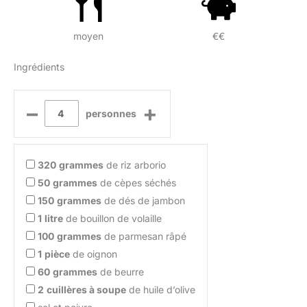
moyen
€€
Ingrédients
–
+
personnes
320
grammes
de riz arborio
50
grammes
de cèpes séchés
150
grammes
de dés de jambon
1
litre
de bouillon de volaille
100
grammes
de parmesan râpé
1
pièce
de oignon
60
grammes
de beurre
2
cuillères à soupe
de huile d’olive