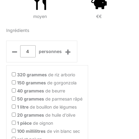
moyen
€€
Ingrédients
–
+
personnes
320
grammes
de riz arborio
150
grammes
de gorgonzola
40
grammes
de beurre
50
grammes
de parmesan râpé
1
litre
de bouillon de légumes
20
grammes
de huile d’olive
1
pièce
de oignon
100
millilitres
de vin blanc sec