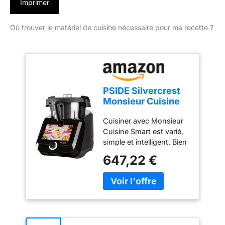
Imprimer
Où trouver le matériel de cuisine nécessaire pour ma recette ?
PSIDE Silvercrest
Monsieur Cuisine
Smart Black Edition
Cuisiner avec Monsieur
SKMS 1200 B1 1200
Cuisine Smart est varié,
W Noir
simple et intelligent. Bien
sûr, le plaisir n'est pas
647,22 €
trop court. Grâce à sa
technologie intelligente
et à ses multiples
fonctions de cuisson, il
deviendra votre héros
quotidien dans la cuisine.