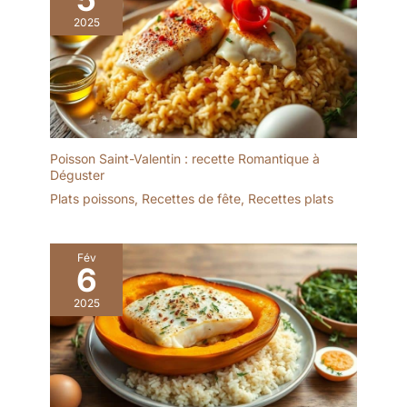
tous apte au lave-
2025
vaisselle COMMENT
CONFIGURER LE ROBOT
DANS LA LANGUE
SOUHAITÉE? Allez dans
"Ajustes" sur l'icône en
haut à gauche et
sélectionnez
Poisson Saint-Valentin : recette Romantique à
"Parámetros de red".
Déguster
Cherchez votre réseau
Wi-Fi et connectez-
Plats poissons
,
Recettes de fête
,
Recettes plats
vous. Vous trouverez un
message pour mettre à
jour la version du
Fév
6
software, cliquez
"Actualizar". Si le
2025
message n'apparaît pas,
allez dans la section
"Descargar nuevas
recetas" au début et
cliquez sur "Actualizar".
Une fois la nouvelle