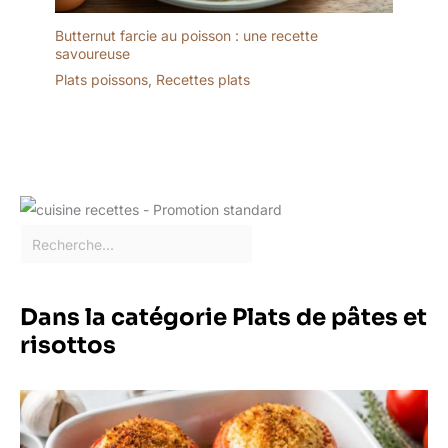
version du logiciel est
Butternut farcie au poisson : une recette
téléchargée, le robot
savoureuse
redémarrera (entre 1 et 2
Plats poissons
,
Recettes plats
min). Retournez dans
"Ajustes", sélectionnez
"Idioma" et vous pourrez
maintenant sélectionner
la langue que vous
voulez pour que tout le
robot soit configuré.
Remarque : Le bol est de
4,5 litres, mais la
capacité maximale de
nourriture est de 3 litres.
Dans la catégorie Plats de pâtes et
risottos