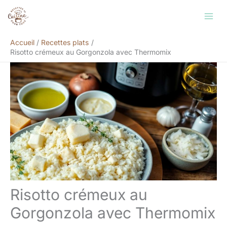
Aller
Rechercher
au
contenu
Accueil
Recettes plats
Risotto crémeux au Gorgonzola avec Thermomix
Risotto crémeux au
Gorgonzola avec Thermomix