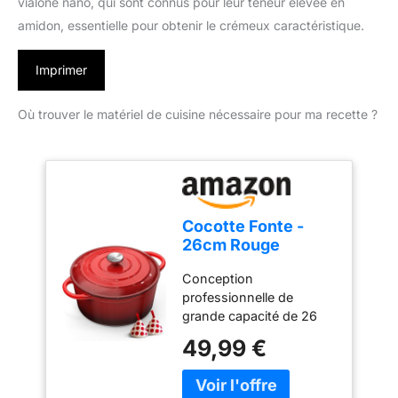
vialone nano, qui sont connus pour leur teneur élevée en
amidon, essentielle pour obtenir le crémeux caractéristique.
Imprimer
Où trouver le matériel de cuisine nécessaire pour ma recette ?
Cocotte Fonte -
26cm Rouge
Faitout Marmite
Conception
Four Hollandais
professionnelle de
avec Couvercle,
grande capacité de 26
Topbooc 5L Dutch
cm : Pesant environ 5 kg,
Oven Émaillée
49,99 €
Topbooc casserole
Compatible
ronde classique de 26
Induction, Gaz,
cm de diamètre et de
Four, Casserole