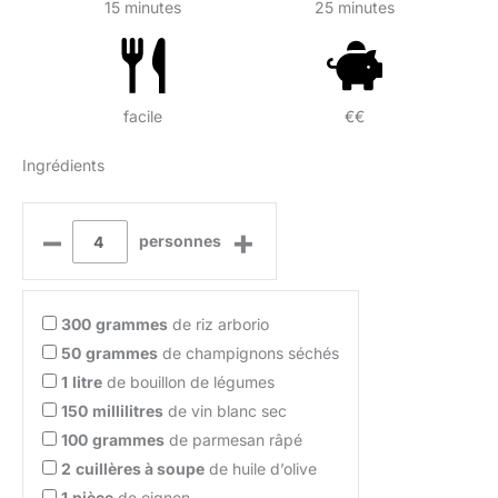
15 minutes
25 minutes
facile
€€
Ingrédients
–
+
personnes
300
grammes
de riz arborio
50
grammes
de champignons séchés
1
litre
de bouillon de légumes
150
millilitres
de vin blanc sec
100
grammes
de parmesan râpé
2
cuillères à soupe
de huile d’olive
1
pièce
de oignon