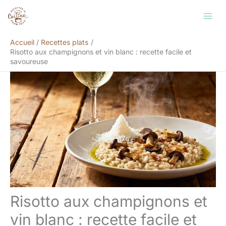
Aller
Rechercher
au
contenu
Accueil
Recettes plats
Risotto aux champignons et vin blanc : recette facile et
savoureuse
Risotto aux champignons et
vin blanc : recette facile et