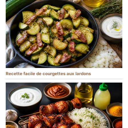
taches et les odeurs
après le nettoyage,
gardant la surface de la
plaque propre comme
neuve,ce qui le rend plus
sans soucis à utiliser.
Recette facile de courgettes aux lardons