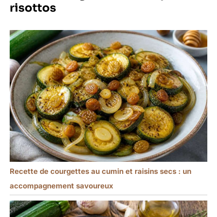
risottos
traditionnelles, il peut
mieux résister aux
collisions et aux chutes
dans l'utilisation
quotidienne, sans crainte
de se briser. Compatible
avec le lave-vaisselle,
facile à nettoyer et rapide
: il peut être
complètement mis dans
le lave-vaisselle pour le
nettoyage,éliminant les
étapes fastidieuses du
lavage à la main, vous
permettant d'avoir plus
de temps pour vous
détendre après les repas.
Recette de courgettes au cumin et raisins secs : un
Dans le même temps, le
accompagnement savoureux
matériau est résistant à
la chaleur, et il n'est pas
facile de retenir les