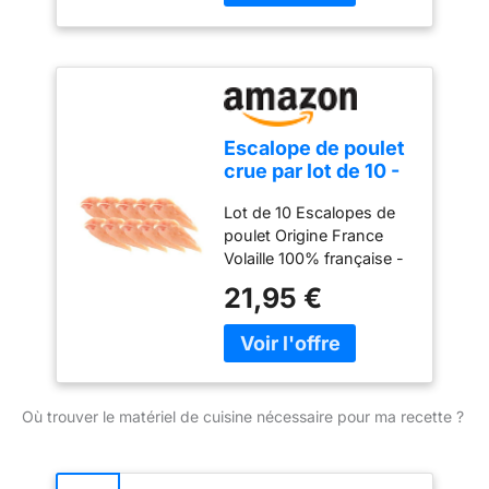
LÉGALE DU PRODUIT:
Escalopes de poulet
crues, marinées nature
Escalope de poulet
crue par lot de 10 -
Volaille Origine
Lot de 10 Escalopes de
France
poulet Origine France
Volaille 100% française -
Label "Volaille Française"
21,95 €
Escalope de poulet crue
et prête à cuire - DLC 6
jours à réception
minimum Lot de 10
escalopes dans sachet
Où trouver le matériel de cuisine nécessaire pour ma recette ?
sous-vide d'environ 1,5
kg - Soit environ 125g à
150g / pièce