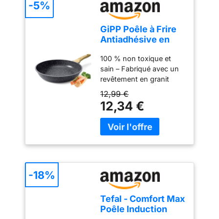
-5%
GiPP Poêle à Frire
Antiadhésive en
Granit, Poele Tout
100 % non toxique et
Feux Dont
sain – Fabriqué avec un
Induction
revêtement en granit
sain, sans PFAS, PFOA,
12,99 €
PFOS, APEO, plomb ni
12,34 €
cadmium, et approuvé
par SGS. La poêle en
céramique GiPP est sans
danger pour votre famille
et l'environnement !
Antiadhésif en granit –
Les aliments glissent
-18%
facilement, nécessitant
moins d'huile pour une
Tefal - Comfort Max
cuisson plus saine avec
Poêle Induction
cette poêle en