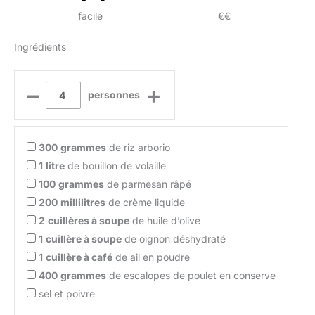
facile
€€
Ingrédients
–
+
personnes
300
grammes
de riz arborio
1
litre
de bouillon de volaille
100
grammes
de parmesan râpé
200
millilitres
de crème liquide
2
cuillères à soupe
de huile d’olive
1
cuillère à soupe
de oignon déshydraté
1
cuillère à café
de ail en poudre
400
grammes
de escalopes de poulet en conserve
sel et poivre