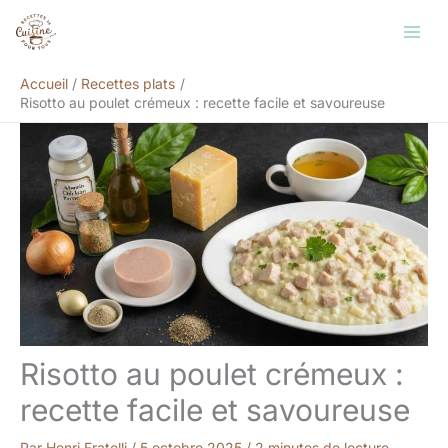
Aller
Rechercher
au
contenu
Accueil
Recettes plats
Risotto au poulet crémeux : recette facile et savoureuse
Risotto au poulet crémeux :
recette facile et savoureuse
Par
Henri Fratelli
/
5 octobre 2025
/
2 minutes de lecture