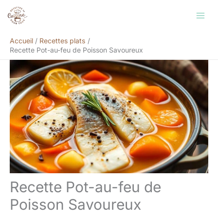
Aller
Rechercher
au
contenu
Accueil
Recettes plats
Recette Pot-au-feu de Poisson Savoureux
Recette Pot-au-feu de
Poisson Savoureux