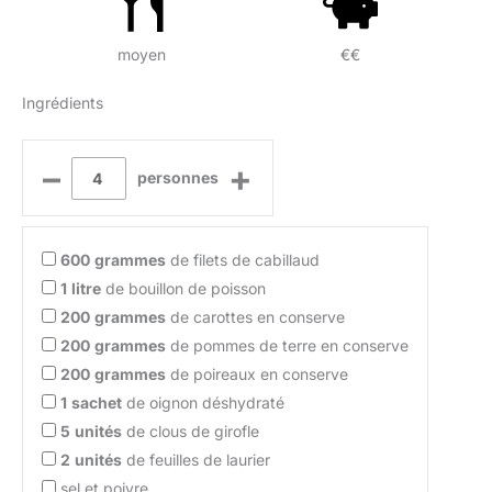
moyen
€€
Ingrédients
–
+
personnes
600
grammes
de filets de cabillaud
1
litre
de bouillon de poisson
200
grammes
de carottes en conserve
200
grammes
de pommes de terre en conserve
200
grammes
de poireaux en conserve
1
sachet
de oignon déshydraté
5
unités
de clous de girofle
2
unités
de feuilles de laurier
sel et poivre