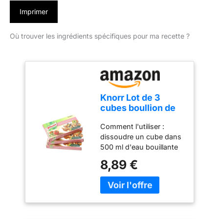
Imprimer
Où trouver les ingrédients spécifiques pour ma recette ?
Knorr Lot de 3
cubes boullion de
fruits de mer 8
Comment l'utiliser :
cubes
dissoudre un cube dans
500 ml d'eau bouillante
et vous aurez un bouillon
8,89 €
de fruits de mer prêt. -
Ajoutez un cube à l'eau
bouillante pour ajouter
de la saveur à vos fruits
de mer riz ou paella.
Contient 3 paquets de 8