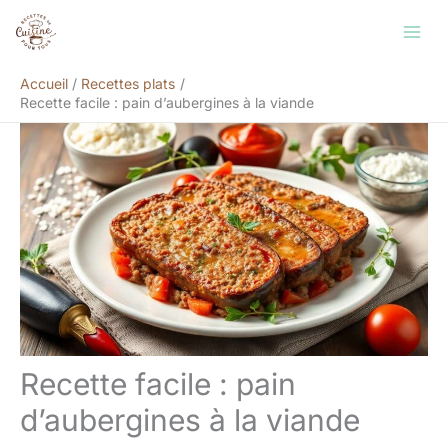
Aller
Rechercher
au
contenu
Accueil
Recettes plats
Recette facile : pain d’aubergines à la viande
Recette facile : pain
d’aubergines à la viande