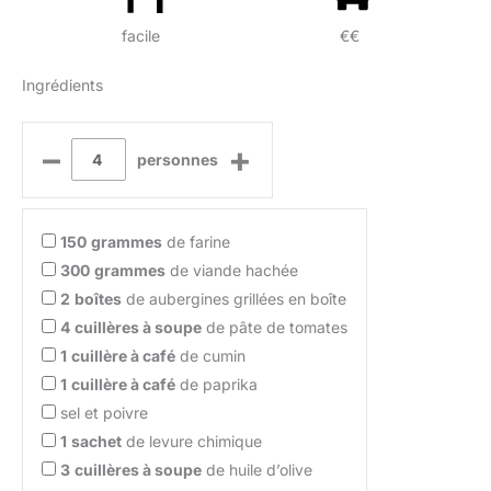
facile
€€
Ingrédients
–
+
personnes
150
grammes
de farine
300
grammes
de viande hachée
2
boîtes
de aubergines grillées en boîte
4
cuillères à soupe
de pâte de tomates
1
cuillère à café
de cumin
1
cuillère à café
de paprika
sel et poivre
1
sachet
de levure chimique
3
cuillères à soupe
de huile d’olive