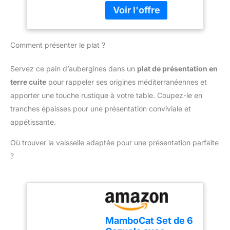
les plaisirs.
aux chocs thermiques :
pourcent d'énergie en
de -40° jusqu'à 300° +
moins pour sa
idéal cuisson homogène
fabrication aluminium
Idéal pour préparer votre
recyclé comparé à
Comment présenter le plat ?
cake préféré avec un
l'extraction d'aluminium
effet lissé : on adore !
neuf Eco-responsable :
Vous pouvez déposer
Servez ce pain d’aubergines dans un
plat de présentation en
Produit recyclable avec
votre plat au congélateur,
terre cuite
pour rappeler ses origines méditerranéennes et
revêtement antiadhésif
four, lave-vaisselle ainsi
sûr (pas de pfoa, pas de
apporter une touche rustique à votre table. Coupez-le en
qu'au micro-onde
plomb, pas de cadmium)
tranches épaisses pour une présentation conviviale et
Matériau hygiénique
contrôles plus stricts que
résistant aux rayures -
appétissante.
ceux exigés par la
Dimensions : 28x12x8
réglementation en
Où trouver la vaisselle adaptée pour une présentation parfaite
cm - Contenance : 1.5 L
vigueur sur le contact
?
alimentaire. Sans plomb
ni cadmium signifie sans
addition intentionnelle de
plomb et cadmium dans
les revêtements. Pas de
migration à une
MamboCat Set de 6
concentration de 0, 005