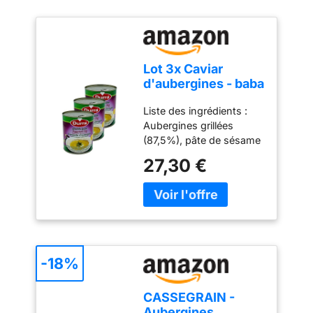
Lot 3x Caviar
d'aubergines - baba
ghanouj - Boîte
Liste des ingrédients :
850g
Aubergines grillées
(87,5%), pâte de sésame
(11%), sel acidifiant E330.
27,30 €
Liste des allergènes :
Sésame Goût
authentique -
polyvalence en cuisine
Sans gluten Sans lactose
Sans sucre ajouté Sans
colorant Végan - Type de
-18%
cuisine :
Méditerranéenne
CASSEGRAIN -
Aubergines