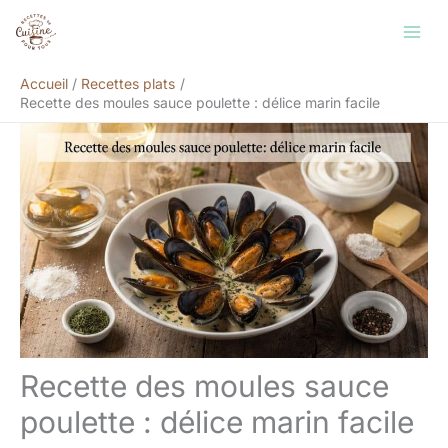
Aller
Rechercher
au
contenu
Accueil
Recettes plats
Recette des moules sauce poulette : délice marin facile
Recette des moules sauce
poulette : délice marin facile