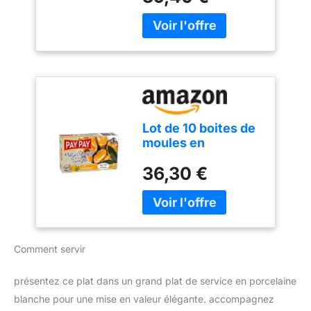
Galice, sans gluten
Conserver en lieu frais et
sec, une fois ouvert vous
pourrez les conserver
24h maximum au
réfrigérateur 10 Boites de
115g (poids net)
chacune, soit 1,150Kg
Lot de 10 boites de
moules en
escabèche de
36,30 €
Marque Pay Pay
Comment servir
présentez ce plat dans un grand plat de service en porcelaine
blanche pour une mise en valeur élégante. accompagnez