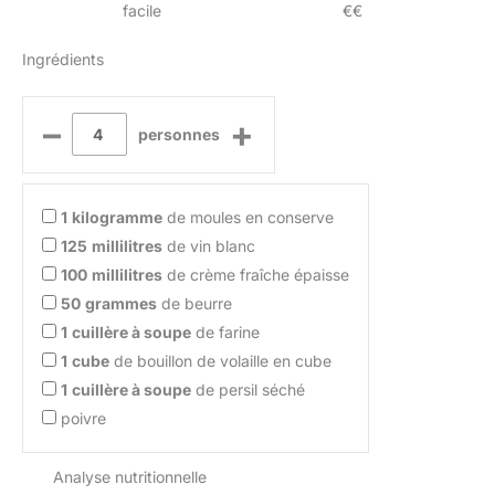
facile
€€
Ingrédients
–
+
personnes
1
kilogramme
de moules en conserve
125
millilitres
de vin blanc
100
millilitres
de crème fraîche épaisse
50
grammes
de beurre
1
cuillère à soupe
de farine
1
cube
de bouillon de volaille en cube
1
cuillère à soupe
de persil séché
poivre
Analyse nutritionnelle