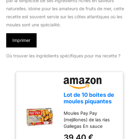
par la simplicitié de ses ingrédients riches en saveurs
naturelles. idoine pour les amateurs de fruits de mer, cette
recette est souvent servie sur les côtes atlantiques où les
moules sont une spécialité.
Imprimer
Où trouver les ingrédients spécifiques pour ma recette ?
Lot de 10 boites de
moules piquantes
en l'escabèche de
Moules Pay Pay
marque pay pay
(mejillones) de las rias
Gallegas En sauce
picante Elaboré en
39,40 €