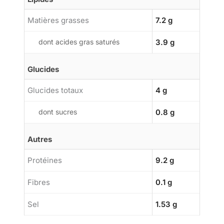
Matières grasses
7.2 g
dont acides gras saturés
3.9 g
Glucides
Glucides totaux
4 g
dont sucres
0.8 g
Autres
Protéines
9.2 g
Fibres
0.1 g
Sel
1.53 g