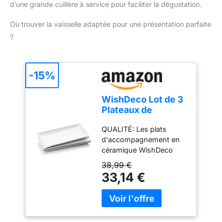
d’une grande cuillère à service pour faciliter la dégustation.
Où trouver la vaisselle adaptée pour une présentation parfaite
?
-15%
WishDeco Lot de 3
Plateaux de
Service, Assiettes
QUALITÉ: Les plats
Rectangulaires
d'accompagnement en
Blanches 35x15
céramique WishDeco
cm, Grandes
sont fabriqués en
Assiettes à Dîner
38,99 €
porcelaine
en Porcelaine,
33,14 €
professionnelle durable,
Plateaux de fête
les plats sont résistants
pour Dessert,
et durables ainsi
Buffet, Entrée,
qu'élégants. Matériel de
Steak