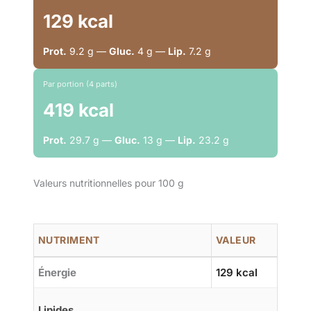
129 kcal
Prot.
9.2 g —
Gluc.
4 g —
Lip.
7.2 g
Par portion (4 parts)
419 kcal
Prot.
29.7 g —
Gluc.
13 g —
Lip.
23.2 g
Valeurs nutritionnelles pour 100 g
NUTRIMENT
VALEUR
Énergie
129 kcal
Lipides