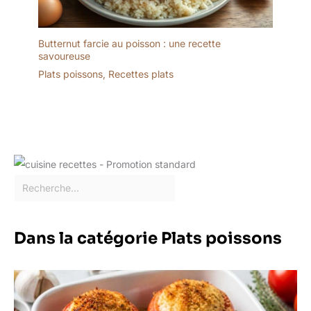
informations
complémentaires sur les
produits. Nous assurons
Butternut farcie au poisson : une recette
un service clientèle 24
savoureuse
heures sur 24, n'hésitez
Plats poissons
,
Recettes plats
donc pas à nous
contacter.
Dans la catégorie Plats poissons