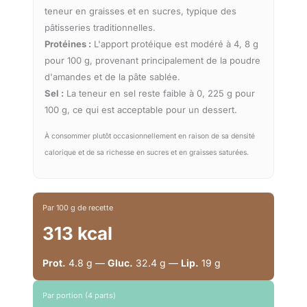
teneur en graisses et en sucres, typique des
pâtisseries traditionnelles.
Protéines :
L'apport protéique est modéré à 4, 8 g
pour 100 g, provenant principalement de la poudre
d'amandes et de la pâte sablée.
Sel :
La teneur en sel reste faible à 0, 225 g pour
100 g, ce qui est acceptable pour un dessert.
À consommer plutôt occasionnellement en raison de sa densité
calorique et de sa richesse en sucres et en graisses saturées.
Par 100 g de recette
313 kcal
Prot.
4.8 g —
Gluc.
32.4 g —
Lip.
19 g
Par portion (4 parts)