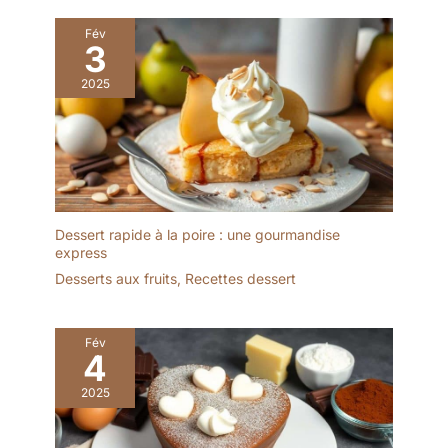
verre avec pied
les événements familiaux
apportent une touche
ou scolaires, les
Fév
élégante aux brunchs,
3
carnavals, les fêtes
goûters, dîners et tables
d'anniversaire, les
2025
de fête. Format compact
festivals divers, les baby
de 180 ml - Chaque bol à
showers et les mariages.
dessert mesure environ
☺Wide Applications -
8,8 cm de diamètre et 7,8
Nos gobelets à collation
cm de hauteur, avec une
sont parfaits pour la
base d’environ 7,8 cm.
crème glacée, les
Une taille élégante pour
céréales, les yaourts
servir des desserts
Dessert rapide à la poire : une gourmandise
glacés, les desserts
express
soignés sans encombrer
glacés, les fruits, les
la table. Verre
Desserts aux fruits
,
Recettes dessert
cocktails, les gâteaux, les
transparent, épaissi et
soupes chaudes et le
sans plomb - Fabriquées
fromage, etc. Parfaites
en verre clair avec une
Fév
pour une utilisation en
4
paroi épaissie, ces
été.
coupelles mettent en
2025
valeur les couches de
crème, fruits, chocolat
ou coulis. Le verre sans