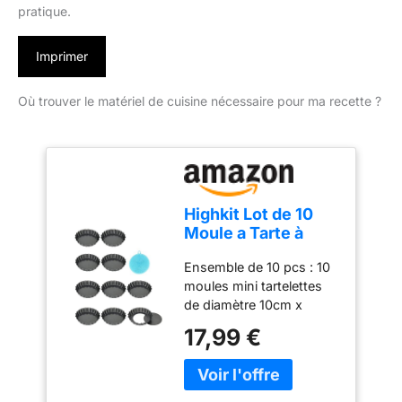
pratique.
Imprimer
Où trouver le matériel de cuisine nécessaire pour ma recette ?
Highkit Lot de 10
Moule a Tarte à
Fond Amovible,
Ensemble de 10 pcs : 10
Mini 10 cm X10
moules mini tartelettes
de diamètre 10cm x
profondeur 2cm. Utilisé
17,99 €
pour faire des tartes,
tartes hachées, tartes
aux fruits, gâteaux au
fromage à la crème,