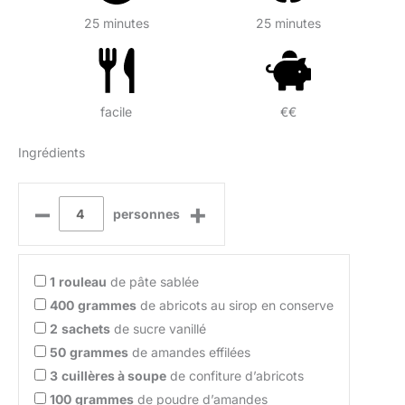
25 minutes
25 minutes
facile
€€
Ingrédients
–
+
personnes
1
rouleau
de pâte sablée
400
grammes
de abricots au sirop en conserve
2
sachets
de sucre vanillé
50
grammes
de amandes effilées
3
cuillères à soupe
de confiture d’abricots
100
grammes
de poudre d’amandes