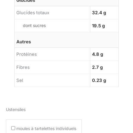
Glucides
Glucides totaux
32.4 g
dont sucres
19.5 g
Autres
Protéines
4.8 g
Fibres
2.7 g
Sel
0.23 g
Ustensiles
moules à tartelettes individuels