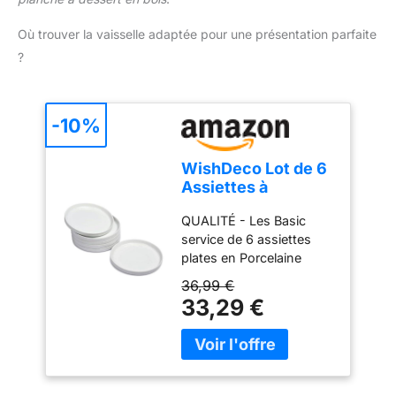
peuvent vous aider à
vos amis.
préparer de délicieux et
Où trouver la vaisselle adaptée pour une présentation parfaite
magnifiques desserts.
?
Mettez vos talents de
pâtissier à profit !
-10%
WishDeco Lot de 6
Assiettes à
Dessert, Assiette
QUALITÉ - Les Basic
Blanche Porcelaine
service de 6 assiettes
18 cm, Petite
plates en Porcelaine
Assiette Ronde
WishDeco sont
avec Rebord, Plat
36,99 €
fabriquées en porcelaine
Ceramique pour
33,29 €
de qualité supérieure.
Gâteau, Pain,
Lavable au lave-vaisselle,
Salade, Pâtes,
au micro-ondes, au four
Fruits
et au congélateur.