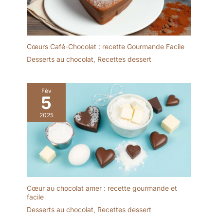
plomb est adapté au
service quotidien comme
aux moments plus
précieux. Polyvalentes
Cœurs Café-Chocolat : recette Gourmande Facile
pour sucré et salé -
Idéales comme coupes à
Desserts au chocolat
,
Recettes dessert
glace, coupes sundae,
bols à tiramisu, verrines
apéritives ou coupelles
Fév
5
pour cocktail de
crevettes. Compatibles
2025
lave-vaisselle, elles
accompagnent
facilement repas de
famille, anniversaires,
Noël et soirées entre
amis.
Cœur au chocolat amer : recette gourmande et
facile
Desserts au chocolat
,
Recettes dessert