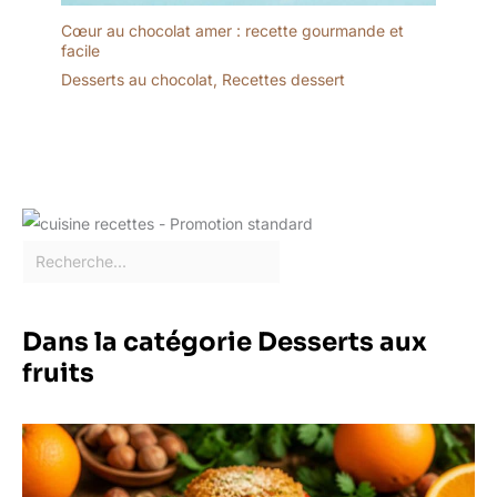
D'autres séries de la
marque vancasso telles
Cœur au chocolat amer : recette gourmande et
facile
que Natsuki, Haruka,
Mandala, Macaron, Bella,
Desserts au chocolat
,
Recettes dessert
Bonbon, Navia sont
également disponibles.
Dans la catégorie Desserts aux
fruits