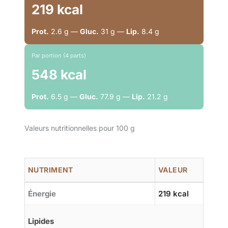
219 kcal
Prot.
2.6 g —
Gluc.
31 g —
Lip.
8.4 g
Par portion (4 parts)
548 kcal
Prot.
6.5 g —
Gluc.
77.9 g —
Lip.
21.2 g
Valeurs nutritionnelles pour 100 g
NUTRIMENT
VALEUR
Énergie
219 kcal
Lipides