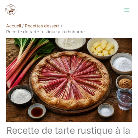
Aller
Rechercher
au
contenu
Accueil
Recettes dessert
Recette de tarte rustique à la rhubarbe
Recette de tarte rustique à la