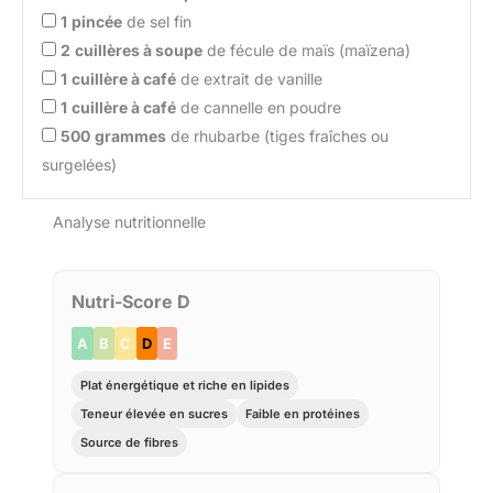
1
pincée
de sel fin
2
cuillères à soupe
de fécule de maïs (maïzena)
1
cuillère à café
de extrait de vanille
1
cuillère à café
de cannelle en poudre
500
grammes
de rhubarbe (tiges fraîches ou
surgelées)
Analyse nutritionnelle
Nutri-Score D
A
B
C
D
E
Plat énergétique et riche en lipides
Teneur élevée en sucres
Faible en protéines
Source de fibres