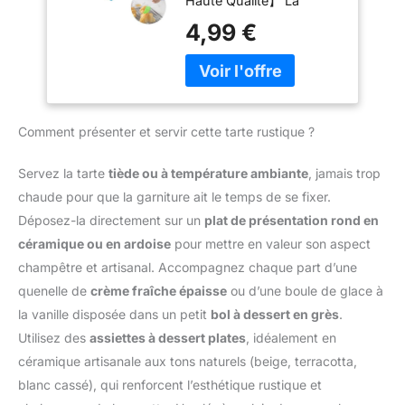
Haute Qualité】 La
à Pâtisserie, pour
446°F (230°C) sans
brosse de barbecue est
Barbecue, Gâteaux,
4,99 €
fondre, se déformer ou se
fabriquée en silicone de
Cuisson, Baking
dégrader. Idéals pour le
qualité alimentaire de
Cooking,
grilling, la baking, la
haute qualité, la tête en
Badigeonner Huile
roasting ou le sautéing,
silicone est douce et
pinceau patisserie
élastique, résistante à la
conservent leur qualité et
Comment présenter et servir cette tarte rustique ?
chaleur et antiadhésive,
garantissent sécurité et
elle ne se desserre pas,
fiabilité pour toutes vos
elle est respectueuse de
Servez la tarte
tiède ou à température ambiante
, jamais trop
tâches culinaires Precision
l'environnement. vous
chaude pour que la garniture ait le temps de se fixer.
Control for Healthier
pouvez l'utiliser avec
Cooking: Notre pinceau
Déposez-la directement sur un
plat de présentation rond en
confidence.
cuisine assure une
céramique ou en ardoise
pour mettre en valeur son aspect
【Durabilité】 La
répartition uniforme de
conception intégrée de
champêtre et artisanal. Accompagnez chaque part d’une
l'huile avec un minimum
notre brosse de cuisine
quenelle de
crème fraîche épaisse
ou d’une boule de glace à
d'utilisation. Ce pinceau
peut empêcher la perte
cuisine silicone vous
la vanille disposée dans un petit
bol à dessert en grès
.
de cheveux ou le demi-
permet de contrôler l'huile
Utilisez des
assiettes à dessert plates
, idéalement en
tour, résistante à la
pour des repas plus légers
chaleur et antiadhésive. Il
céramique artisanale aux tons naturels (beige, terracotta,
et savoureux. Dites adieu
absorbe la graisse et ne
blanc cassé), qui renforcent l’esthétique rustique et
aux plats gras et adoptez
se séparera pas ou ne se