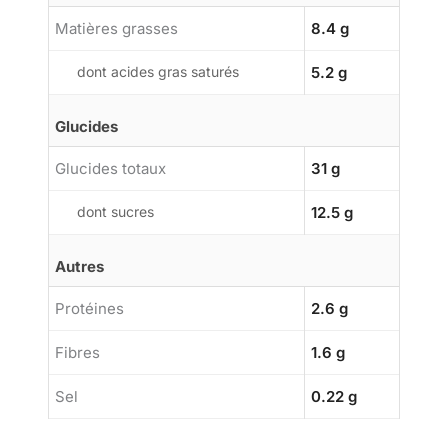
Matières grasses
8.4 g
dont acides gras saturés
5.2 g
Glucides
Glucides totaux
31 g
dont sucres
12.5 g
Autres
Protéines
2.6 g
Fibres
1.6 g
Sel
0.22 g