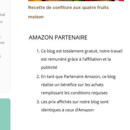
Recette de confiture aux quatre fruits
isé
maison
au
,
ase
i
.