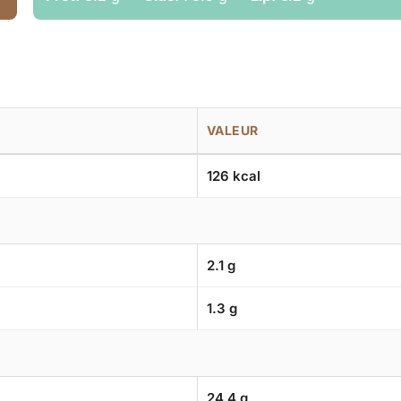
VALEUR
126 kcal
2.1 g
1.3 g
24.4 g