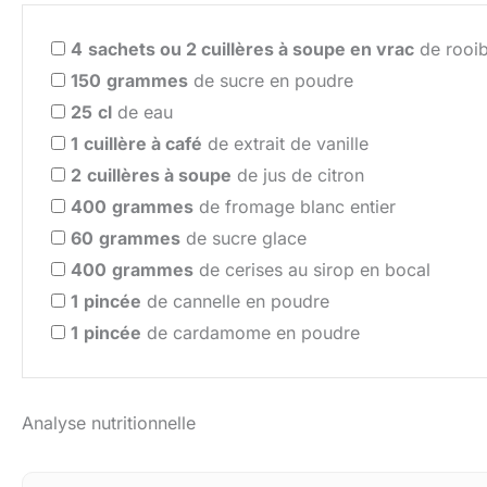
4
sachets ou 2 cuillères à soupe en vrac
de rooib
150
grammes
de sucre en poudre
25
cl
de eau
1
cuillère à café
de extrait de vanille
2
cuillères à soupe
de jus de citron
400
grammes
de fromage blanc entier
60
grammes
de sucre glace
400
grammes
de cerises au sirop en bocal
1
pincée
de cannelle en poudre
1
pincée
de cardamome en poudre
Analyse nutritionnelle