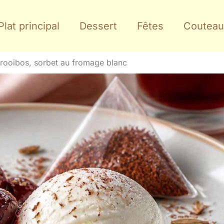
Plat principal
Dessert
Fêtes
Couteau
 rooibos, sorbet au fromage blanc