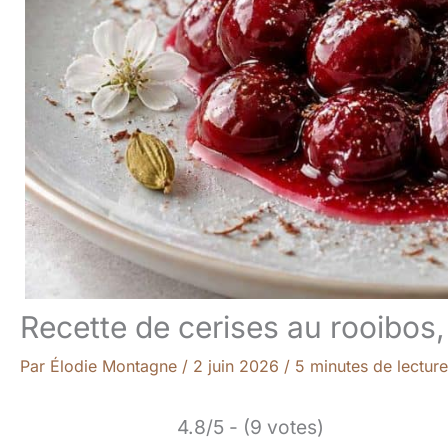
Recette de cerises au rooibos
Par
Élodie Montagne
/
2 juin 2026
/
5 minutes de lecture
4.8/5 - (9 votes)