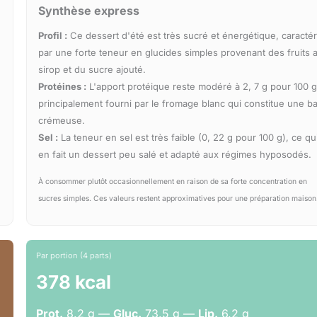
Synthèse express
Profil :
Ce dessert d'été est très sucré et énergétique, caractér
par une forte teneur en glucides simples provenant des fruits 
sirop et du sucre ajouté.
Protéines :
L'apport protéique reste modéré à 2, 7 g pour 100 g
principalement fourni par le fromage blanc qui constitue une b
crémeuse.
Sel :
La teneur en sel est très faible (0, 22 g pour 100 g), ce qu
en fait un dessert peu salé et adapté aux régimes hyposodés.
À consommer plutôt occasionnellement en raison de sa forte concentration en
sucres simples. Ces valeurs restent approximatives pour une préparation maison
Par portion (4 parts)
378 kcal
Prot.
8.2 g —
Gluc.
73.5 g —
Lip.
6.2 g