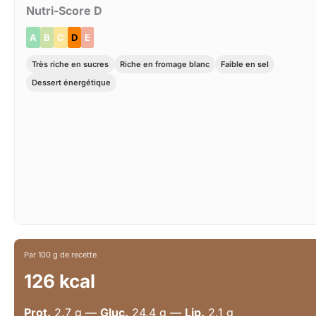
Nutri-Score D
A
B
C
D
E
Très riche en sucres
Riche en fromage blanc
Faible en sel
Dessert énergétique
Par 100 g de recette
126 kcal
Prot.
2.7 g —
Gluc.
24.4 g —
Lip.
2.1 g