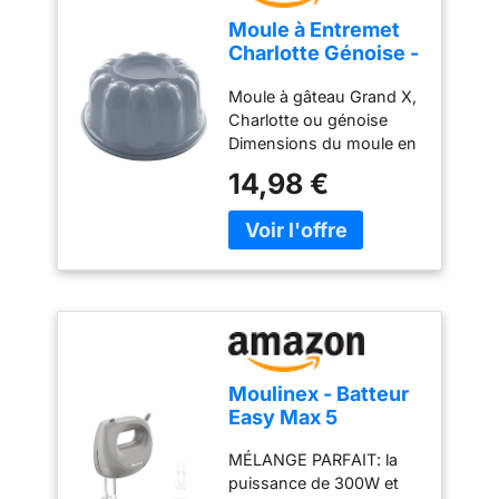
décoration de gâteaux.
Moule à Entremet
Nous aimons la
Charlotte Génoise -
pâtisserie autant que
Grande Capacité
vous et sommes
Moule à gâteau Grand X,
1,5 litres - Gris
toujours à la recherche
Charlotte ou génoise
de produits de pâtisserie
Dimensions du moule en
professionnels pour les
silicone : 21 cm
14,98 €
pâtissiers maison.
(diamètre) x 9 cm
(hauteur) Capacité : 1,5 l
Ce moule dispose d'un
couvercle de chacun des
deux côtés pour un
démoulage parfait de vos
gâteaux, charlottes,
desserts, pâtisseries,
flans, etc.
Moulinex - Batteur
Easy Max 5
Vitesses Gris -
MÉLANGE PARFAIT: la
Mixer cuisine -
puissance de 300W et
300w