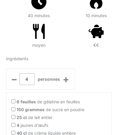
40 minutes
10 minutes
moyen
€€
Ingrédients
–
+
personnes
6
feuilles
de gélatine en feuilles
150
grammes
de sucre en poudre
25
cl
de lait entier
4
jaunes d’œufs
40
cl
de crème liquide entière