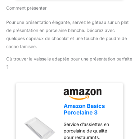
tailles ou différentes
Quiches
Comment présenter
couches selon vos
besoins. 【Haute
qualité】 Fabriqué en
Pour une présentation élégante, servez le gâteau sur un plat
acier au carbone de
de présentation en porcelaine blanche. Décorez avec
haute qualité, haute
quelques copeaux de chocolat et une touche de poudre de
résistance, bonne
cacao tamisée.
conductivité thermique,
robuste et durable, peut
Où trouver la vaisselle adaptée pour une présentation parfaite
être utilisé au four,
?
résistant à la chaleur
jusqu'à 220 °C
【Revêtement
antiadhésif】 La surface
du moule est en matériau
antiadhésif, le moule à
Amazon Basics
gâteau est lisse et
Porcelaine 3
antiadhésif, et les
pièces, Service
aliments ne collent pas
Service d’assiettes en
plateau apéritif,
pendant l'utilisation, ce
porcelaine de qualité
dîner, dessert,
qui est facile à nettoyer,
pour restaurants,
33.02 cm,28 cm,
et lors de la cuisson de