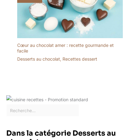
pour la fête des mères, la
fête des pères
EMBALLAGE: Un
emballage bien conçu
protège la vaisselle en
toute sécurité pendant le
transport. Nous vous
Cœur au chocolat amer : recette gourmande et
offrirons un
facile
remplacement gratuit si
Desserts au chocolat
,
Recettes dessert
les plateaux arrivent
cassés
Dans la catégorie Desserts au