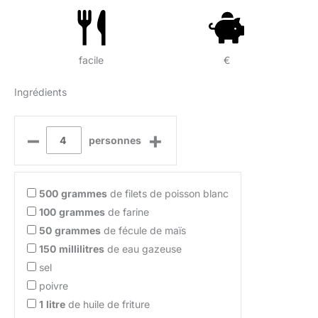
facile
€
Ingrédients
–
+
personnes
500
grammes
de filets de poisson blanc
100
grammes
de farine
50
grammes
de fécule de maïs
150
millilitres
de eau gazeuse
sel
poivre
1
litre
de huile de friture