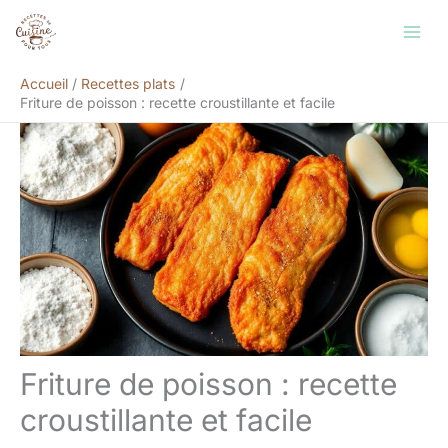
Aller
Rechercher
au
contenu
Accueil
Recettes plats
Friture de poisson : recette croustillante et facile
Friture de poisson : recette
croustillante et facile