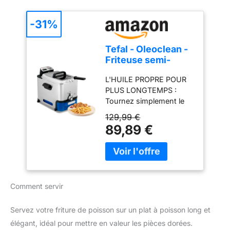
une cuisson toujours
croustillante Contrôle
-31%
facile: Thermostat
réglable jusqu'à 190 °C
Tefal - Oleoclean -
avec témoin lumineux
Friteuse semi-
pour des fritures
professionnelle
réussies Zone froide:
L'HUILE PROPRE POUR
compacte - 3,5 L -
L’huile reste propre plus
PLUS LONGTEMPS :
Inox
longtemps, sans odeurs
Tournez simplement le
fortes et avec un meilleur
cadran et la friteuse
129,99 €
goût des aliments
vidangera et filtrera
89,89 €
Nettoyage simple: Pièces
automatiquement l'huile,
amovibles compatibles
la stockant dans le
lave-vaisselle et parois
conteneur dédié à cet
froides pour une
effet. FACILE À
manipulation sûre
NETTOYER : Friteuse
Comment servir
entièrement démontable
avec des pièces
résistantes au lave-
Servez votre friture de poisson sur un plat à poisson long et
vaisselle pour un
élégant, idéal pour mettre en valeur les pièces dorées.