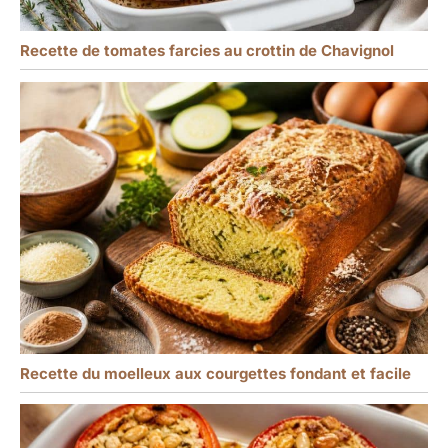
thème du citron, les baby
showers, les révélations
Recette de tomates farcies au crottin de Chavignol
de sexe, les mariages, les
fêtes luau, les fêtes de
fin d'études et bien plus
encore ; ajoutez une
touche de couleur à
votre événement et
apportez une bonne
ambiance estivale à vos
proches.
Recette du moelleux aux courgettes fondant et facile