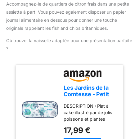
nettoyage sans effort.
Accompagnez-le de quartiers de citron frais dans une petite
RESULTAT PARFAIT :
assiette à part. Vous pouvez également disposer un papier
friteuse électrique semi-
professionnelle avec
journal alimentaire en dessous pour donner une touche
élément chauffant
originale rappelant les fish and chips britanniques.
immergé pour des
résultats rapides et
Où trouver la vaisselle adaptée pour une présentation parfaite
parfaits. CAPACITÉ XL :
?
3,5 litres d'huile pour 1,2
kg d'aliments - parfait
pour toute la famille (4-6
personnes)
REPARABILITE 15 ANS
AU JUSTE PRIX :
Les Jardins de la
engagement de
Comtesse - Petit
réparabilité 15 ans au
Plateau
juste prix grâce à notre
DESCRIPTION : Plat à
rectangulaire en
réseau de 6200
cake illustré par de jolis
Mélamine - Bleu
réparateurs dans le
poissons et plantes
Mer et Poissons -
monde, pour contribuer
marines. 37,5 x 17 cm
Gateaux/Cake -
17,99 €
à la protection de
AVANTAGES : Ce plat en
Plat Long de
l’environnement et à la
mélamine pure à