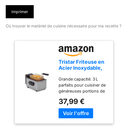
Imprimer
Où trouver le matériel de cuisine nécessaire pour ma recette ?
Tristar Friteuse en
Acier Inoxydable,
Capacité 3L,
Grande capacité: 3 L
Température
parfaits pour cuisiner de
Réglable jusqu’à
généreuses portions de
190°C, Zone Froide,
frites, snacks ou poulet
Pièces Lavables
37,99 €
pour toute la famille
Lave-Vaisselle,
Chauffe rapide:
Parois Froides, FR-
Puissance de 2000 W
9326, Noir
pour une montée en
température rapide et