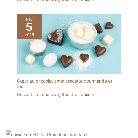
le set assiette émaillées
blanches est emballé de
manière incassable et
Fév
5
convient parfaitement
comme cadeau pour la
2025
famille ou les amis - idéal
pour les inaugurations,
les mariages, les fêtes de
famille ou les restaurants
Cœur au chocolat amer : recette gourmande et
facile
Desserts au chocolat
,
Recettes dessert