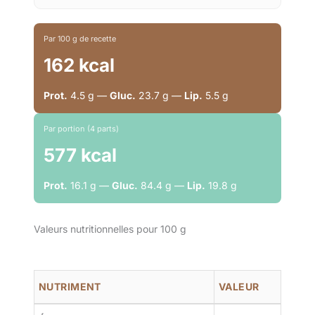
Par 100 g de recette
162 kcal
Prot.
4.5 g —
Gluc.
23.7 g —
Lip.
5.5 g
Par portion (4 parts)
577 kcal
Prot.
16.1 g —
Gluc.
84.4 g —
Lip.
19.8 g
Valeurs nutritionnelles pour 100 g
NUTRIMENT
VALEUR