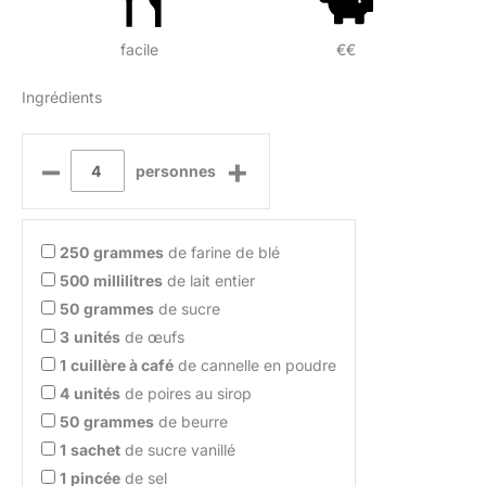
facile
€€
Ingrédients
–
+
personnes
250
grammes
de farine de blé
500
millilitres
de lait entier
50
grammes
de sucre
3
unités
de œufs
1
cuillère à café
de cannelle en poudre
4
unités
de poires au sirop
50
grammes
de beurre
1
sachet
de sucre vanillé
1
pincée
de sel