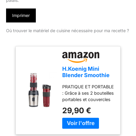
palais.
Imprimer
Où trouver le matériel de cuisine nécessaire pour ma recette ?
H.Koenig Mini
Blender Smoothie
Mixeur SMOO9 –
PRATIQUE ET PORTABLE
570ml, 300W, 4
: Grâce à ses 2 bouteilles
Lames Inox, sans
portables et couvercles
BPA, 2 Bouteilles
hermétique, préparez,
Portables avec
29,90 €
emportez et savourez
Couvercles de
vos boissons où que
Voyage
vous soyez – bureau,
sport ou voyage MIXAGE