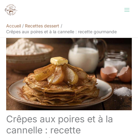
Aller
Rechercher
au
contenu
Accueil
Recettes dessert
Crêpes aux poires et à la cannelle : recette gourmande
Crêpes aux poires et à la
cannelle : recette