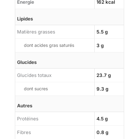
Énergie
162 kcal
Lipides
Matières grasses
5.5 g
dont acides gras saturés
3 g
Glucides
Glucides totaux
23.7 g
dont sucres
9.3 g
Autres
Protéines
4.5 g
Fibres
0.8 g