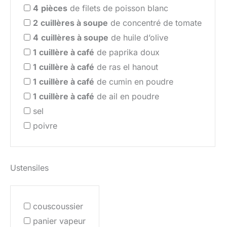
4
pièces
de filets de poisson blanc
2
cuillères à soupe
de concentré de tomate
4
cuillères à soupe
de huile d’olive
1
cuillère à café
de paprika doux
1
cuillère à café
de ras el hanout
1
cuillère à café
de cumin en poudre
1
cuillère à café
de ail en poudre
sel
poivre
Ustensiles
couscoussier
panier vapeur