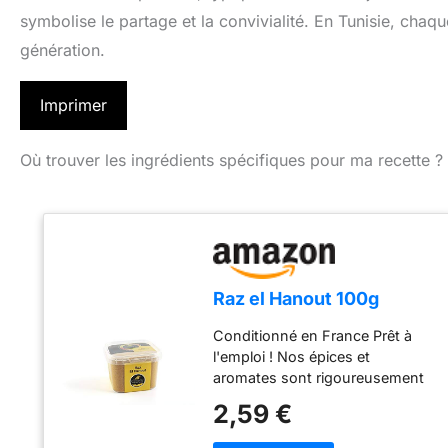
symbolise le partage et la convivialité. En Tunisie, chaq
génération.
Imprimer
Où trouver les ingrédients spécifiques pour ma recette ?
Raz el Hanout 100g
Conditionné en France Prêt à
l'emploi ! Nos épices et
aromates sont rigoureusement
sélectionnés pour la puissance
2,59 €
de leurs saveurs !