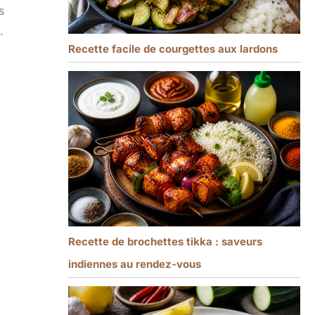
s
.
Recette facile de courgettes aux lardons
Recette de brochettes tikka : saveurs
indiennes au rendez-vous