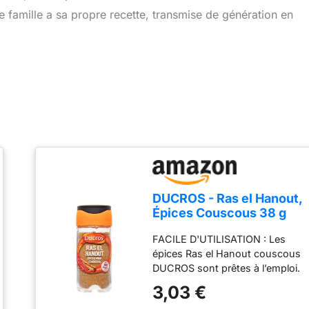
ue famille a sa propre recette, transmise de génération en
DUCROS - Ras el Hanout,
Épices Couscous 38 g
FACILE D'UTILISATION : Les
épices Ras el Hanout couscous
DUCROS sont prêtes à l’emploi.
Il suffit juste de les saupoudrer
3,03 €
sur votre couscous ou autre