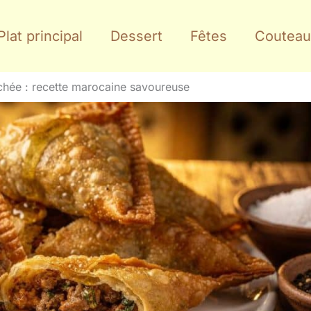
Plat principal
Dessert
Fêtes
Couteau
achée : recette marocaine savoureuse