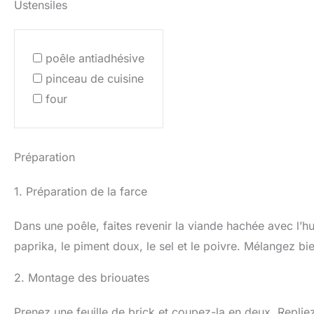
Ustensiles
poêle antiadhésive
pinceau de cuisine
four
Préparation
1. Préparation de la farce
Dans une poêle, faites revenir la viande hachée avec l’huil
paprika, le piment doux, le sel et le poivre. Mélangez bien
2. Montage des briouates
Prenez une feuille de brick et coupez-la en deux. Replie