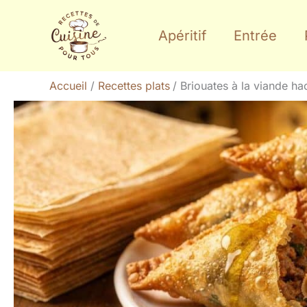
Aller
au
Apéritif
Entrée
contenu
Accueil
Recettes plats
Briouates à la viande h