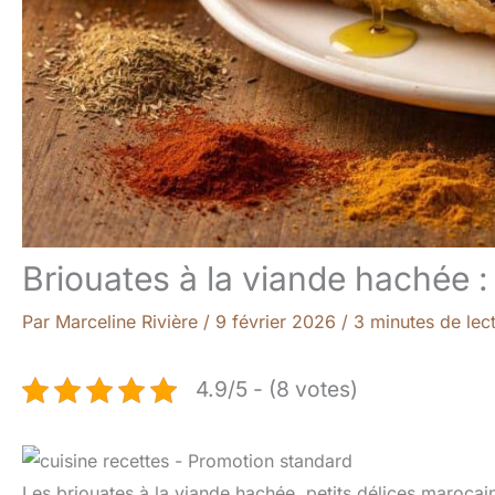
Briouates à la viande hachée 
Par
Marceline Rivière
/
9 février 2026
/
3 minutes de lec
4.9/5 - (8 votes)
Les briouates à la viande hachée, petits délices marocain