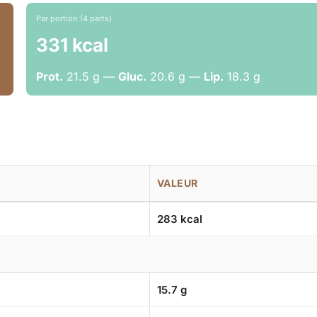
Par portion (4 parts)
331 kcal
Prot.
21.5 g —
Gluc.
20.6 g —
Lip.
18.3 g
VALEUR
283 kcal
15.7 g