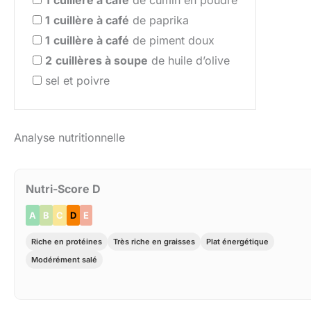
1
cuillère à café
de paprika
1
cuillère à café
de piment doux
2
cuillères à soupe
de huile d’olive
sel et poivre
Analyse nutritionnelle
Nutri-Score D
A
B
C
D
E
Riche en protéines
Très riche en graisses
Plat énergétique
Modérément salé