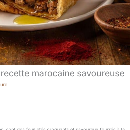
: recette marocaine savoureuse
ture
s, sont des feuilletés croquants et savoureux fourrés à la