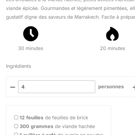
viande épicée. Gourmandes et légèrement pimentées, ell
gustatif digne des saveurs de Marrakech. Facile à prépar
30 minutes
20 minutes
Ingrédients
–
personnes
12
feuilles
de feuilles de brick
300
grammes
de viande hachée
1
cuillère à café
de cumin en poudre