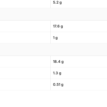
5.2 g
17.6 g
1 g
18.4 g
1.3 g
0.51 g