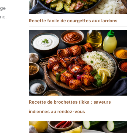
age
ine.
Recette facile de courgettes aux lardons
Recette de brochettes tikka : saveurs
indiennes au rendez-vous