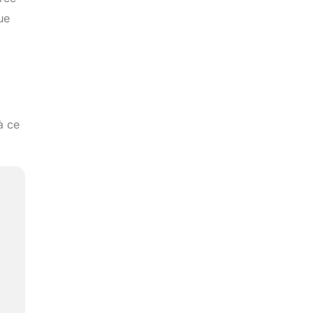
ue
à ce