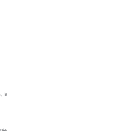
, le
erée