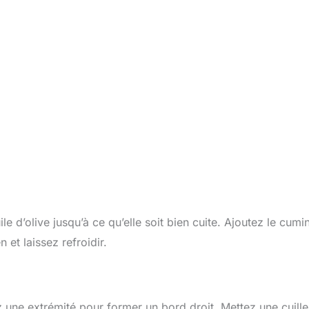
e d’olive jusqu’à ce qu’elle soit bien cuite. Ajoutez le cumin
 et laissez refroidir.
z une extrémité pour former un bord droit. Mettez une cuill