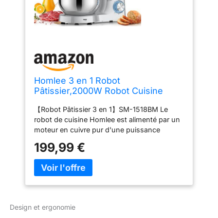
Homlee 3 en 1 Robot
Pâtissier,2000W Robot Cuisine
Multifonctions,avec Hachoir à
【Robot Pâtissier 3 en 1】SM-1518BM Le
Viande,1,5L Mixeur,Ensemble de
robot de cuisine Homlee est alimenté par un
légumes,Accessoires pour
moteur en cuivre pur d'une puissance
Saucisses,5.5L Bol
maximale de 2000 watts.robot
Mélangeur,Fouet,Crochet
199,99 €
multifonctionnel avec tranchage,
Pétrisseur,Batteur
déchiquetage, accessoire hachoir à viande et
presse-agrumes en verre de 1,5L peut être
mieux intégré dans la cuisine. 【6"P"Speed
Mixep】This robot pâtissier professionnel
mixer has 6 speeds, 3 kits (bread hook,
Design et ergonomie
whisk, stirrer)you can choose different speed