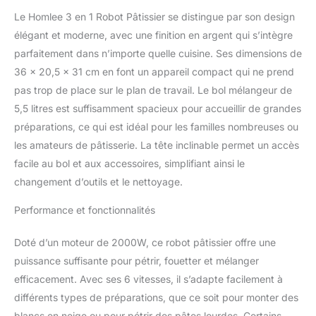
settings to meet different cooking
Le Homlee 3 en 1 Robot Pâtissier se distingue par son design
requirements,""P"" speed it can mix the food
completely in a few seconds. 【Robot
élégant et moderne, avec une finition en argent qui s’intègre
Pâtissier Multifonctions】Robot Pâtissier
parfaitement dans n’importe quelle cuisine. Ses dimensions de
seulement un Robot Pétrin,mais aussi un
36 x 20,5 x 31 cm en font un appareil compact qui ne prend
presse-agrumes de 1,5L pour mélanger les
pas trop de place sur le plan de travail. Le bol mélangeur de
boissons et les smoothies facilement, les
5,5 litres est suffisamment spacieux pour accueillir de grandes
lames en acier inoxydable 304 ont une
capacité de coupe plus forte. Avec
préparations, ce qui est idéal pour les familles nombreuses ou
l'entonnoir à saucisses et les accessoires,
les amateurs de pâtisserie. La tête inclinable permet un accès
vous pouvez commencer à préparer des
facile au bol et aux accessoires, simplifiant ainsi le
saucisses,des hamburgers,des boulettes de
changement d’outils et le nettoyage.
viande,ce qui facilite la préparation de vos
propres repas délicieux. 【Facilite de
Performance et fonctionnalités
Nettoyage】Le bol en acier inoxydable de 5,5
litres est suffisamment grand pour une
variété de recettes. Le couvercle transparent
Doté d’un moteur de 2000W, ce robot pâtissier offre une
anti-éclaboussures permet d'ajouter
puissance suffisante pour pétrir, fouetter et mélanger
facilement les ingrédients et de surveiller le
efficacement. Avec ses 6 vitesses, il s’adapte facilement à
processus de pétrissage.Les 5 ventouses
différents types de préparations, que ce soit pour monter des
antidérapantes en silicone assurent une
blancs en neige ou pour pétrir des pâtes lourdes. Certains