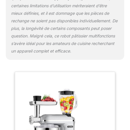
Vente】Nos robot patissier ont obtenu les
certaines limitations d’utilisation mériteraient d’être
certificats CE, GS et LFGB. Si vous
mieux définies, et il est dommage que les pièces de
rencontrez des problèmes lors de l'utilisation
du mixeur,veuillez nous contacter
rechange ne soient pas disponibles individuellement. De
immédiatement. La satisfaction du client est
plus, la longévité de certains composants peut poser
ce que nous recherchons toujours."
question. Malgré cela, ce robot pâtissier multifonctions
s’avère idéal pour les amateurs de cuisine recherchant
un appareil complet et efficace.