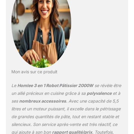
Pâtissier Multifonctions】Robot Pâtissier
seulement un Robot Pétrin,mais aussi un
presse-agrumes de 1,5L pour mélanger les
boissons et les smoothies facilement, les
lames en acier inoxydable 304 ont une
capacité de coupe plus forte. Avec
l'entonnoir à saucisses et les accessoires,
vous pouvez commencer à préparer des
saucisses,des hamburgers,des boulettes de
viande,ce qui facilite la préparation de vos
propres repas délicieux. 【Facilite de
Mon avis sur ce produit
Nettoyage】Le bol en acier inoxydable de 5,5
litres est suffisamment grand pour une
Le
Homlee 3 en 1 Robot Pâtissier 2000W
se révèle être
variété de recettes. Le couvercle transparent
anti-éclaboussures permet d'ajouter
un allié précieux en cuisine grâce à sa
polyvalence
et à
facilement les ingrédients et de surveiller le
ses
nombreux accessoires
. Avec une capacité de 5,5
processus de pétrissage.Les 5 ventouses
litres et un moteur puissant, il excelle dans le pétrissage
antidérapantes en silicone assurent une
de grandes quantités de pâte, tout en restant stable et
prise en main idéale et réduisent le bruit
pendant la fabrication de la pâte. Lavable au
silencieux. Son service après-vente est très réactif, ce
lave-vaisselle 【Certificats et Service Après-
qui ajoute à son bon
rapport qualité/prix
. Toutefois,