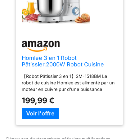
Homlee 3 en 1 Robot
Pâtissier,2000W Robot Cuisine
Multifonctions,avec Hachoir à
【Robot Pâtissier 3 en 1】SM-1518BM Le
Viande,1,5L Mixeur,Ensemble de
robot de cuisine Homlee est alimenté par un
légumes,Accessoires pour
moteur en cuivre pur d'une puissance
Saucisses,5.5L Bol
maximale de 2000 watts.robot
Mélangeur,Fouet,Crochet
199,99 €
multifonctionnel avec tranchage,
Pétrisseur,Batteur
déchiquetage, accessoire hachoir à viande et
presse-agrumes en verre de 1,5L peut être
mieux intégré dans la cuisine. 【6"P"Speed
Mixep】This robot pâtissier professionnel
mixer has 6 speeds, 3 kits (bread hook,
Découvrez d’autres robots pâtissiers multifonctions