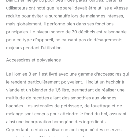
prise en main idéale et réduisent le bruit
pendant la fabrication de la pâte. Lavable au
utilisateurs ont noté que l’appareil devait être utilisé à vitesse
lave-vaisselle 【Certificats et Service Après-
réduite pour éviter la surchauffe lors de mélanges intenses,
Vente】Nos robot patissier ont obtenu les
mais globalement, il performe bien dans ses fonctions
certificats CE, GS et LFGB. Si vous
principales. Le niveau sonore de 70 décibels est raisonnable
rencontrez des problèmes lors de l'utilisation
du mixeur,veuillez nous contacter
pour ce type d’appareil, ne causant pas de désagréments
immédiatement. La satisfaction du client est
majeurs pendant l’utilisation.
ce que nous recherchons toujours."
Accessoires et polyvalence
Le Homlee 3 en 1 est livré avec une gamme d’accessoires qui
le rendent particulièrement polyvalent. Il inclut un hachoir à
viande et un blender de 1,5 litre, permettant de réaliser une
multitude de recettes allant des smoothies aux viandes
hachées. Les ustensiles de pétrissage, de fouettage et de
mélange sont conçus pour atteindre le fond du bol, assurant
ainsi une incorporation homogène des ingrédients.
Cependant, certains utilisateurs ont exprimé des réserves