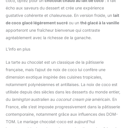
coco, optez pour un
chocolat chaud au lait de coco
: il fait
écho aux saveurs du dessert et crée une expérience
gustative cohérente et chaleureuse. En version froide, un
lait
de coco glacé légèrement sucré
ou un
thé glacé à la vanille
apporteront une fraîcheur bienvenue qui contraste
agréablement avec la richesse de la ganache.
L’info en plus
La tarte au chocolat est un classique de la pâtisserie
française, mais l’ajout de noix de coco lui confère une
dimension exotique inspirée des cuisines tropicales,
notamment polynésiennes et antillaises. La noix de coco est
utilisée depuis des siècles dans les desserts du monde entier,
du
lamington
australien au
coconut cream pie
américain. En
France, elle s’est imposée progressivement dans la pâtisserie
contemporaine, notamment grâce aux influences des DOM-
TOM. Le mariage chocolat-coco est aujourd’hui