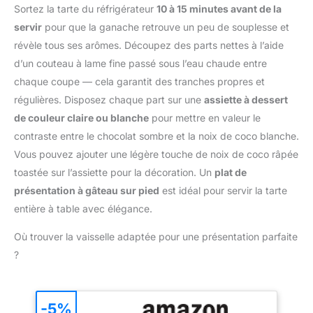
gâteaux au chocolat, les
au four. Elle résiste aux
Sortez la tarte du réfrigérateur
10 à 15 minutes avant de la
antiadhésif, la surface
Réutilisables, ils sont
tartes aux fruits et autres
températures extrêmes
lisse du moule ne rouille
parfaits pour la pâtisserie
servir
pour que la ganache retrouve un peu de souplesse et
desserts. 👍【SERVICE
(+250°C). FACILEMENT
pas facilement et ne
quotidienne Lavez à la
révèle tous ses arômes. Découpez des parts nettes à l’aide
CLIENTELE】La marque
LAVABLE: Nettoyable en
s'écaille pas, elle est
main et rangezles
VIDETOL est très aboutie
un coup d'éponge, il est
d’un couteau à lame fine passé sous l’eau chaude entre
facile à nettoyer et a
soigneusement jusqu'à
et appréciée par de
de plus entièrement
chaque coupe — cela garantit des tranches propres et
donc une durée de vie
la prochaine utilisation
nombreuses personnes.
lavable au lave-vaisselle.
très longue. Non corrosif,
MODE D'EMPLOI : Étalez
régulières. Disposez chaque part sur une
assiette à dessert
Pour nous, la qualité est
Le sac fourni permet un
résistant à la saleté et
votre pâte dans votre
de couleur claire ou blanche
pour mettre en valeur le
primordiale. S'il y a des
nettoyage facile au lave-
passe au lave-vaisselle
moule Piquez le fond
problèmes lors de
vaisselle. MALIN : cette
contraste entre le chocolat sombre et la noix de coco blanche.
pour un entretien facile.
avec une fourchette pour
l'utilisation du produit ou
chaîne de 77 billes peut-
Vous pouvez ajouter une légère touche de noix de coco râpée
★【Multifonctionnel】
éviter les bulles d'air et
si le produit est
être utilisé comme
Notre moule à gâteau en
recouvrezle de papier
toastée sur l’assiette pour la décoration. Un
plat de
endommagé, n'hésitez
dessous de plat.
acier avec revêtement
sulfurisé Disposez vos
présentation à gâteau sur pied
est idéal pour servir la tarte
pas à nous contacter.
MASTRAD, UNE
antiadhésif est idéal pour
billes de cuisson en
Nous résoudrons votre
entière à table avec élégance.
ENTREPRISE FRANÇAISE
la préparation de
céramique sur le fond de
problème le plus
: depuis + de 25 ans,
cheesecakes crémeux,
tarte et enfournez
Où trouver la vaisselle adaptée pour une présentation parfaite
rapidement possible.
l’entreprise française
de gâteaux au chocolat,
MATÉRIAUX DE QUALITÉ
Mastrad se met au
?
de quiche-muffins, de
: Ces poids pour tarte
service des passionnés
pizza, de pâtisserie, de
sont fabriqués en
de cuisine en concevant
tarte, de cupcakes, de
céramique 100 et
des accessoires
brownies et d'autres
constituent un
-5%
culinaires innovants, au