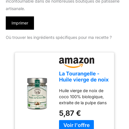
incontournable dans de nombreuses boutiques de pâtisserie
artisanale.
Imprimer
Où trouver les ingrédients spécifiques pour ma recette ?
La Tourangelle -
Huile vierge de noix
de coco - 100%
Huile vierge de noix de
Biologique -
coco 100% biologique,
Première pression
extraite de la pulpe dans
à froid - Cuisine et
les premiers jours
cosmétique - 314ml
5,87 €
suivants la récolte. Notre
huile vierge de noix de
coco biologique provient