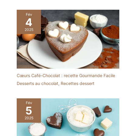
importante] : si vous
rencontrez des
Fév
difficultés, n'hésitez pas
4
à nous contacter. Nous
vous répondrons dans
2025
les 24 heures.
Cœurs Café-Chocolat : recette Gourmande Facile
Desserts au chocolat
,
Recettes dessert
Fév
5
2025