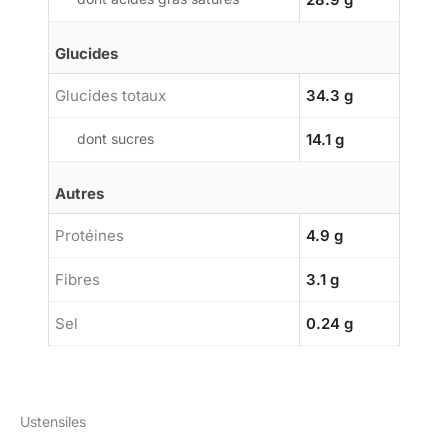
Glucides
Glucides totaux
34.3 g
dont sucres
14.1 g
Autres
Protéines
4.9 g
Fibres
3.1 g
Sel
0.24 g
Ustensiles