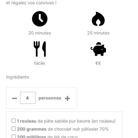
et régalez vos convives !
20 minutes
25 minutes
facile
€€
Ingrédients
–
+
personnes
1
rouleau
de pâte sablée pur beurre (en rouleau)
200
grammes
de chocolat noir pâtissier 70%
200
millilitres
de lait de coco