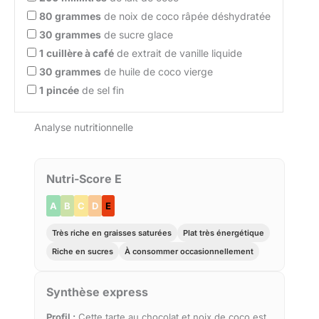
80
grammes
de noix de coco râpée déshydratée
30
grammes
de sucre glace
1
cuillère à café
de extrait de vanille liquide
30
grammes
de huile de coco vierge
1
pincée
de sel fin
Analyse nutritionnelle
Nutri-Score E
A
B
C
D
E
Très riche en graisses saturées
Plat très énergétique
Riche en sucres
À consommer occasionnellement
Synthèse express
Profil :
Cette tarte au chocolat et noix de coco est