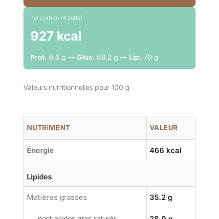
Par portion (4 parts)
927 kcal
Prot.
9.6 g —
Gluc.
68.2 g —
Lip.
70 g
Valeurs nutritionnelles pour 100 g
NUTRIMENT
VALEUR
Énergie
466 kcal
Lipides
Matières grasses
35.2 g
dont acides gras saturés
28.9 g