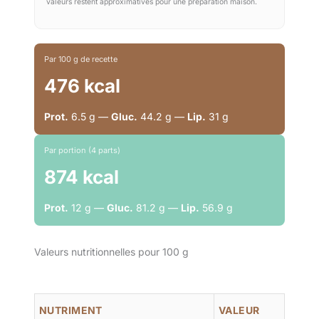
valeurs restent approximatives pour une préparation maison.
Par 100 g de recette
476 kcal
Prot.
6.5 g —
Gluc.
44.2 g —
Lip.
31 g
Par portion (4 parts)
874 kcal
Prot.
12 g —
Gluc.
81.2 g —
Lip.
56.9 g
Valeurs nutritionnelles pour 100 g
NUTRIMENT
VALEUR