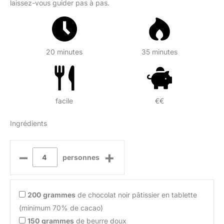
laissez-vous guider pas à pas.
20 minutes
35 minutes
facile
€€
Ingrédients
–
+
personnes
200
grammes
de chocolat noir pâtissier en tablette
(minimum 70% de cacao)
150
grammes
de beurre doux