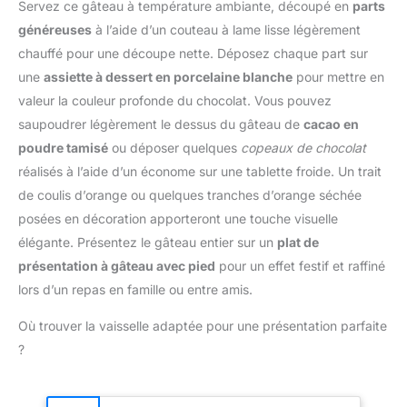
MAILLE FINE POUR UNE
Servez ce gâteau à température ambiante, découpé en
parts
d'amande et d'autres
TEXTURE RÉGULIÈRE :
généreuses
à l’aide d’un couteau à lame lisse légèrement
poudres. De plus, il peut
Le tamis de cuisine aide
également être utilisé
chauffé pour une découpe nette. Déposez chaque part sur
à éliminer les grumeaux
pour tamiser, égoutter,
une
assiette à dessert en porcelaine blanche
pour mettre en
et à aérer les ingrédients
filtrer les aliments et les
secs. Idéal pour obtenir
valeur la couleur profonde du chocolat. Vous pouvez
ingrédients avant la
des préparations plus
saupoudrer légèrement le dessus du gâteau de
cacao en
cuisson et la cuisson.
homogènes pour
【Traitement de laminage
poudre tamisé
ou déposer quelques
copeaux de chocolat
gâteaux, pains, biscuits,
des bords lisses】 Ce
réalisés à l’aide d’un économe sur une tablette froide. Un trait
crêpes, pancakes et
tamis à farine a une
pâtisseries. CAPACITÉ
de coulis d’orange ou quelques tranches d’orange séchée
finition soignée. Les
DE 250 G : Le récipient
posées en décoration apporteront une touche visuelle
bords sont arrondis et
possède des repères en
recourbés. Il est lisse,
élégante. Présentez le gâteau entier sur un
plat de
relief de 125 g et 250 g
exempt de bavures et
présentation à gâteau avec pied
pour un effet festif et raffiné
pour mieux contrôler la
non tranchant. Il ne vous
lors d’un repas en famille ou entre amis.
quantité approximative.
gratte pas les mains
Sa large ouverture facilite
lorsqu'il est utilisé. De
Où trouver la vaisselle adaptée pour une présentation parfaite
le remplissage et
plus, par rapport au
convient aux recettes
?
tamis à farine ordinaire, il
courantes sans
dispose d'un processus
rechargement fréquent.
de découpage à
ACIER INOXYDABLE