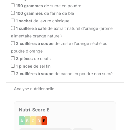
150
grammes
de sucre en poudre
100
grammes
de farine de blé
1
sachet
de levure chimique
1
cuillère à café
de extrait naturel d’orange (arôme
alimentaire orange naturel)
2
cuillères à soupe
de zeste d’orange séché ou
poudre d’orange
3
pièces
de oeufs
1
pincée
de sel fin
2
cuillères à soupe
de cacao en poudre non sucré
Analyse nutritionnelle
Nutri-Score E
A
B
C
D
E