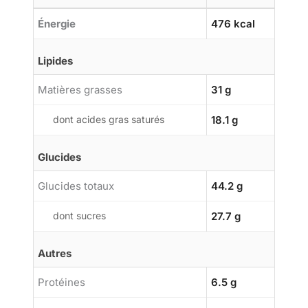
Énergie
476 kcal
Lipides
Matières grasses
31 g
dont acides gras saturés
18.1 g
Glucides
Glucides totaux
44.2 g
dont sucres
27.7 g
Autres
Protéines
6.5 g