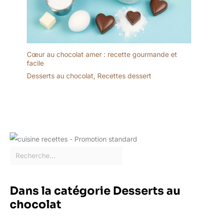
conformité 2 ans et 14
jours de rétractation
sans frais conformément
à la législation française,
pour un achat sans
Cœur au chocolat amer : recette gourmande et
risque.
facile
Desserts au chocolat
,
Recettes dessert
Dans la catégorie Desserts au
chocolat