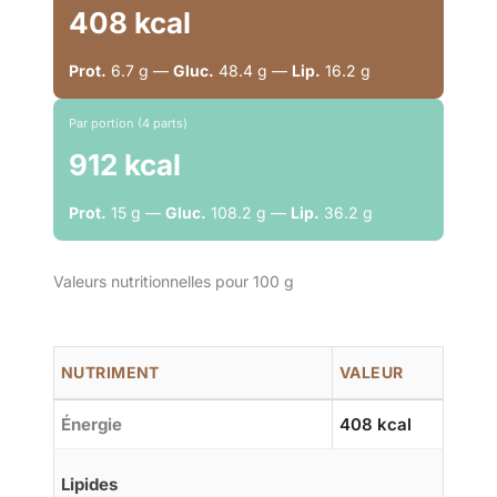
408 kcal
Prot.
6.7 g —
Gluc.
48.4 g —
Lip.
16.2 g
Par portion (4 parts)
912 kcal
Prot.
15 g —
Gluc.
108.2 g —
Lip.
36.2 g
Valeurs nutritionnelles pour 100 g
NUTRIMENT
VALEUR
Énergie
408 kcal
Lipides