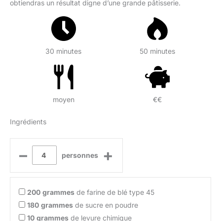
obtiendras un résultat digne d’une grande pâtisserie.
30 minutes
50 minutes
moyen
€€
Ingrédients
–
+
personnes
200
grammes
de farine de blé type 45
180
grammes
de sucre en poudre
10
grammes
de levure chimique