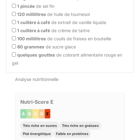
1
pincée
de sel fin
120
millilitres
de huile de tournesol
1
cuillère à café
de extrait de vanille liquide
1
cuillère à café
de crème de tartre
100
millilitres
de coulis de fraises en bouteille
80
grammes
de sucre glace
quelques
gouttes
de colorant alimentaire rouge en
gel
Analyse nutritionnelle
Nutri-Score E
A
B
C
D
E
Très riche en sucres
Très riche en graisses
Plat énergétique
Faible en protéines