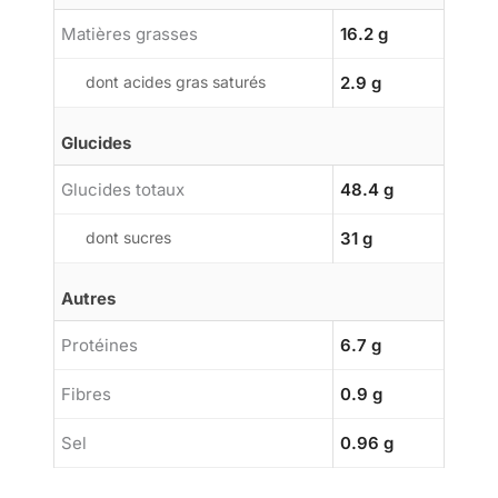
Matières grasses
16.2 g
dont acides gras saturés
2.9 g
Glucides
Glucides totaux
48.4 g
dont sucres
31 g
Autres
Protéines
6.7 g
Fibres
0.9 g
Sel
0.96 g