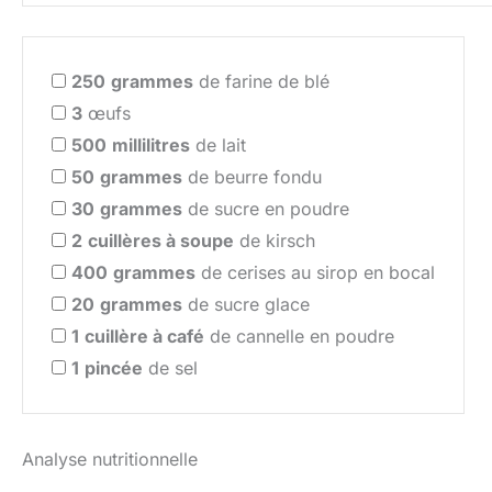
250
grammes
de farine de blé
3
œufs
500
millilitres
de lait
50
grammes
de beurre fondu
30
grammes
de sucre en poudre
2
cuillères à soupe
de kirsch
400
grammes
de cerises au sirop en bocal
20
grammes
de sucre glace
1
cuillère à café
de cannelle en poudre
1
pincée
de sel
Analyse nutritionnelle