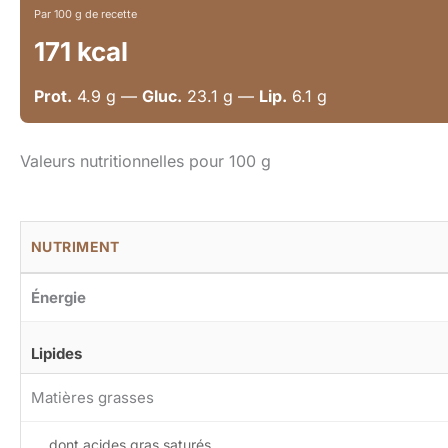
Par 100 g de recette
171 kcal
Prot.
4.9 g —
Gluc.
23.1 g —
Lip.
6.1 g
Valeurs nutritionnelles pour 100 g
NUTRIMENT
Énergie
Lipides
Matières grasses
dont acides gras saturés