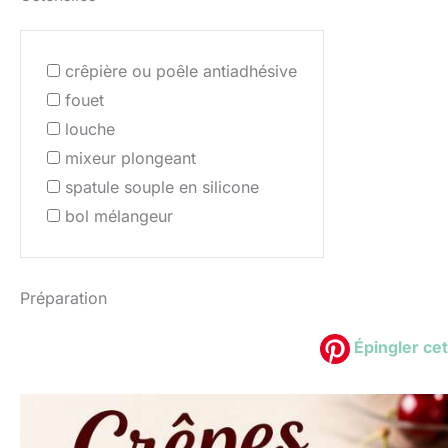
crêpière ou poêle antiadhésive
fouet
louche
mixeur plongeant
spatule souple en silicone
bol mélangeur
Préparation
Épingler cet