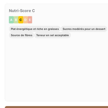
Nutri-Score C
A
B
C
D
E
Plat énergétique et riche en graisses
Sucres modérés pour un dessert
Source de fibres
Teneur en sel acceptable