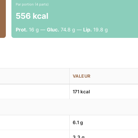
Par portion (4 parts)
556 kcal
Prot.
16 g —
Gluc.
74.8 g —
Lip.
19.8 g
VALEUR
171 kcal
6.1 g
3.3 g