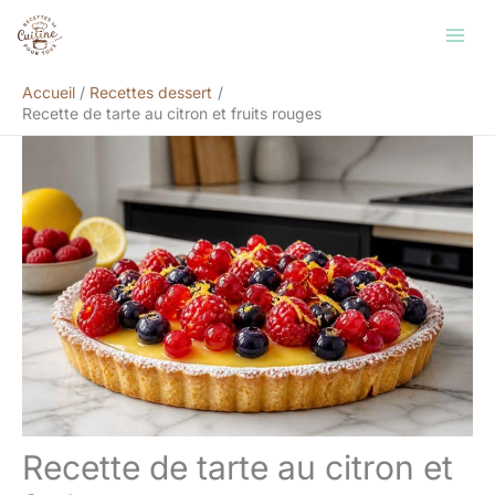
Aller
Rechercher
au
contenu
Accueil
Recettes dessert
Recette de tarte au citron et fruits rouges
Recette de tarte au citron et