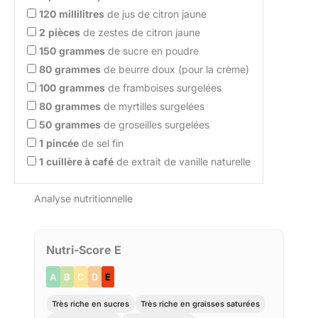
120
millilitres
de jus de citron jaune
2
pièces
de zestes de citron jaune
150
grammes
de sucre en poudre
80
grammes
de beurre doux (pour la crème)
100
grammes
de framboises surgelées
80
grammes
de myrtilles surgelées
50
grammes
de groseilles surgelées
1
pincée
de sel fin
1
cuillère à café
de extrait de vanille naturelle
Analyse nutritionnelle
Nutri-Score E
A
B
C
D
E
Très riche en sucres
Très riche en graisses saturées