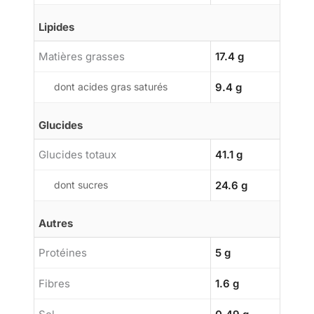
Lipides
Matières grasses
17.4 g
dont acides gras saturés
9.4 g
Glucides
Glucides totaux
41.1 g
dont sucres
24.6 g
Autres
Protéines
5 g
Fibres
1.6 g