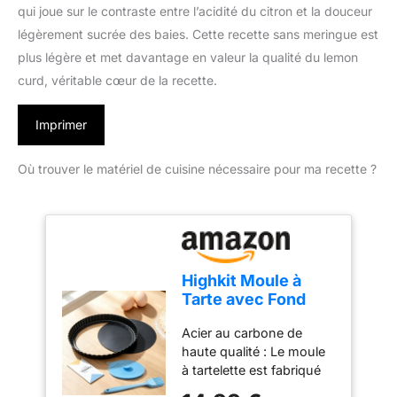
qui joue sur le contraste entre l’acidité du citron et la douceur
légèrement sucrée des baies. Cette recette sans meringue est
plus légère et met davantage en valeur la qualité du lemon
curd, véritable cœur de la recette.
Imprimer
Où trouver le matériel de cuisine nécessaire pour ma recette ?
Highkit Moule à
Tarte avec Fond
Amovible, Moule à
Acier au carbone de
Quiche 22 cm
haute qualité : Le moule
à tartelette est fabriqué
en acier au carbone