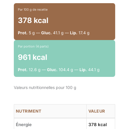
Par 100 g de recette
378 kcal
Prot.
5 g —
Gluc.
41.1 g —
Lip.
17.4 g
Par portion (4 parts)
961 kcal
Prot.
12.6 g —
Gluc.
104.4 g —
Lip.
44.1 g
Valeurs nutritionnelles pour 100 g
NUTRIMENT
VALEUR
Énergie
378 kcal