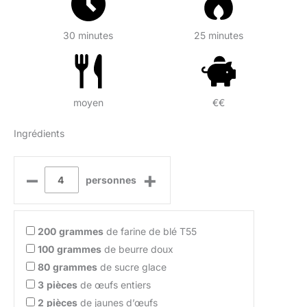
30 minutes
25 minutes
moyen
€€
Ingrédients
–
+
personnes
200
grammes
de farine de blé T55
100
grammes
de beurre doux
80
grammes
de sucre glace
3
pièces
de œufs entiers
2
pièces
de jaunes d’œufs