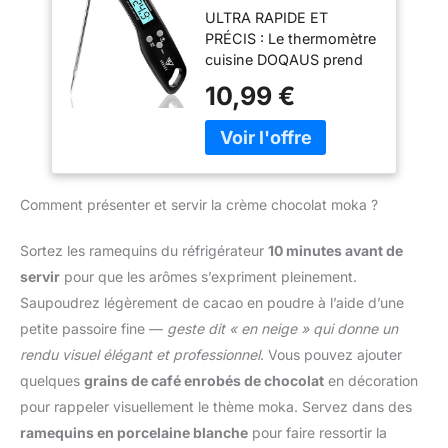
équipé d'une sonde
ULTRA RAPIDE ET
instantané
ultra-sensible, qui peut
PRÉCIS : Le thermomètre
Thermometre
lire rapidement et avec
cuisine DOQAUS prend
Cuisson,
précision la température
des mesures précises de
Thermomètre
10,99 €
en 1-3 secondes ;
la température en moins
viande, avec Écran
précision de la
de 3 secondes. Le
LCD et Auto On/Off,
température : ±0,5 °C.
capteur de cuisson des
Sonde Pliable pour
Sonde de 13cm de Long
aliments a une précision
Cuisson, Viande,
et Large Plage de Mesure
de ± 1 °C (± 2 °F) et une
BBQ, Patisserie,
de Température : Le
Comment présenter et servir la crème chocolat moka ?
plage de mesure de -50
Lait, Vin (Noir)
termometre cuison utilise
°C ~ 300 °C (-58 °F ~
une sonde alimentaire en
572 °F). Notre
Sortez les ramequins du réfrigérateur
10 minutes avant de
acier inoxydable de 13
thermometre cuisson est
servir
pour que les arômes s’expriment pleinement.
cm, suffisamment longue
idéal pour les barbecues,
pour éviter de vous
Saupoudrez légèrement de cacao en poudre à l’aide d’une
le lait, la cuisson et la
brûler les mains pendant
petite passoire fine —
geste dit « en neige » qui donne un
préparation de
la mesure ; plage de
confitures. Le guide du
rendu visuel élégant et professionnel
. Vous pouvez ajouter
température : -50 ℃ ~
thermomètre de cuisson
quelques
grains de café enrobés de chocolat
en décoration
300 ℃ Économie
figurant sur l'emballage
d'énergie : Fonction
pour rappeler visuellement le thème moka. Servez dans des
vous permet d'obtenir la
d'arrêt automatique
ramequins en porcelaine blanche
pour faire ressortir la
cuisson souhaitée
intégrée, le thermometre