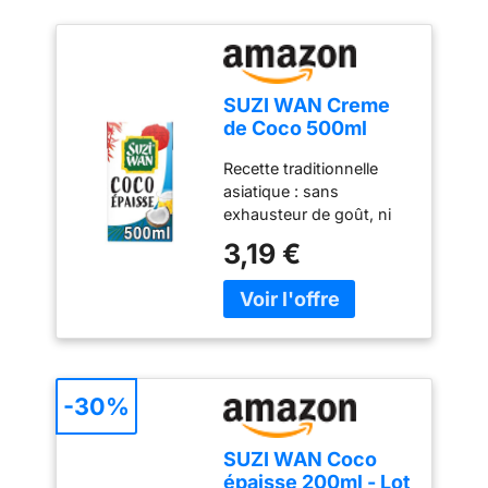
SUZI WAN Creme
de Coco 500ml
Recette traditionnelle
asiatique : sans
exhausteur de goût, ni
arôme, ni colorant, ni
3,19 €
conservateur artificiels
Utilisez-le pour vos
recettes asiatiques de
curry et soupes ou vos
desserts Idéale pour vos
recettes, que ce soit en
version salée ou sucrée
-30%
Alternative végétale aux
produits laitiers
SUZI WAN Coco
Emballage recyclable
épaisse 200ml - Lot