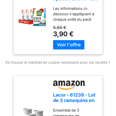
Nutriscore D- Note Yuka
de 3
: 48/100
Les informations ci-
dessous s'appliquent à
chaque unité du pack
CREME DE COCO
5,55 €
ONCTUEUSE: La Crème
3,90 €
de Coco Suzi Wan vous
permettra de réaliser de
délicieux plats salés ou
sucrés. Elle apporte une
saveur subtile et douce à
Où trouver le matériel de cuisine nécessaire pour ma recette ?
tous vos plats
CONVIENT AUX
VEGETARIENS: Cette
crème de coco convient
à tous les régimes
alimentaires. Un allié
Lacor - 61239 - Lot
parfait au quotidien pour
de 3 ramequins en
des plats et desserts
porcelaine blanche,
gourmands, faciles et
Ensemble de 3
finition lisse et
rapides à préparer
ramenquins en