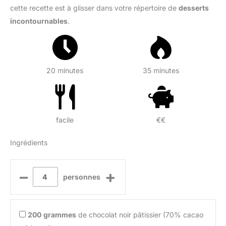
cette recette est à glisser dans votre répertoire de
desserts
incontournables
.
20 minutes
35 minutes
facile
€€
Ingrédients
–
+
personnes
200
grammes
de chocolat noir pâtissier (70% cacao