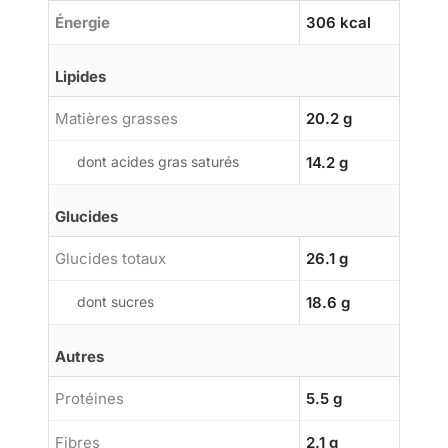
Énergie
306 kcal
Lipides
Matières grasses
20.2 g
dont acides gras saturés
14.2 g
Glucides
Glucides totaux
26.1 g
dont sucres
18.6 g
Autres
Protéines
5.5 g
Fibres
2.1 g