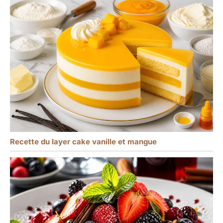
polyvalente】 Ce tamis à
poudre convient non
seulement au tamisage
de la farine et du sucre
glace, mais aussi pour la
poudre de cacao, les
poudres d'épices et
d'autres ingrédients de
pâtisserie. Que ce soit
pour la cuisson de
gâteaux, de biscuits ou
la décoration de desserts
– il obtient sans effort
des résultats de
Recette du layer cake vanille et mangue
tamisage fins et améliore
ainsi vos résultats de
cuisson. L'outil idéal pour
une uniformité parfaite.