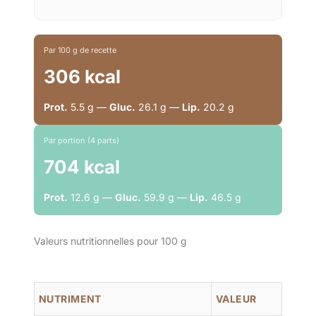
Par 100 g de recette
306 kcal
Prot.
5.5 g —
Gluc.
26.1 g —
Lip.
20.2 g
Par portion (4 parts)
704 kcal
Prot.
12.6 g —
Gluc.
59.9 g —
Lip.
46.5 g
Valeurs nutritionnelles pour 100 g
NUTRIMENT
VALEUR