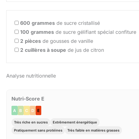
600
grammes
de sucre cristallisé
100
grammes
de sucre gélifiant spécial confiture
2
pièces
de gousses de vanille
2
cuillères à soupe
de jus de citron
Analyse nutritionnelle
Nutri-Score E
A
B
C
D
E
Très riche en sucres
Extrêmement énergétique
Pratiquement sans protéines
Très faible en matières grasses