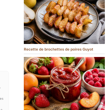
Recette de brochettes de poires Guyot
,
des