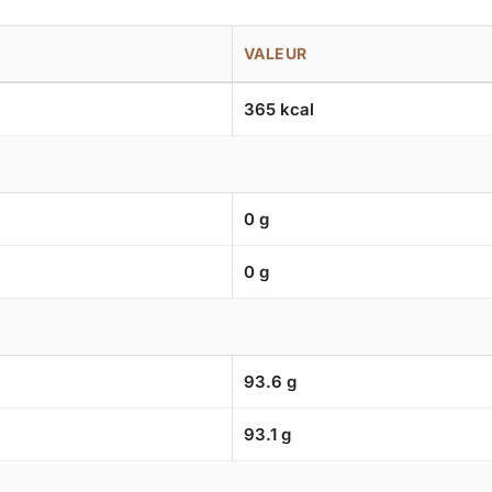
VALEUR
365 kcal
0 g
0 g
93.6 g
93.1 g