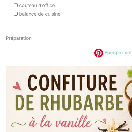
couteau d’office
balance de cuisine
Préparation
Épingler cet