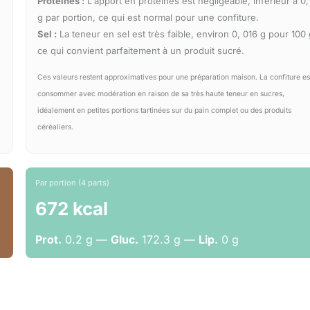
Protéines :
L'apport en protéines est négligeable, inférieur à 0,
g par portion, ce qui est normal pour une confiture.
Sel :
La teneur en sel est très faible, environ 0, 016 g pour 100 
ce qui convient parfaitement à un produit sucré.
Ces valeurs restent approximatives pour une préparation maison. La confiture es
consommer avec modération en raison de sa très haute teneur en sucres,
idéalement en petites portions tartinées sur du pain complet ou des produits
céréaliers.
Par portion (4 parts)
672 kcal
Prot.
0.2 g —
Gluc.
172.3 g —
Lip.
0 g